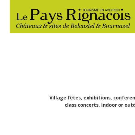
Village fêtes, exhibitions, conferen
The essential sites
Walking
Gîtes rentals
Restaurants
class concerts, indoor or outd
Belcastel, village and castle
Nautical, swim
Markets and fairs
Bournazel, village and castle
Campsites