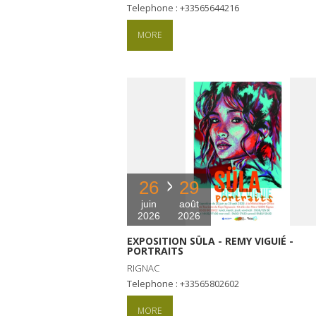
Telephone : +33565644216
MORE
26
29
juin
août
2026
2026
EXPOSITION SÜLA - REMY VIGUIÉ -
PORTRAITS
RIGNAC
Telephone : +33565802602
MORE