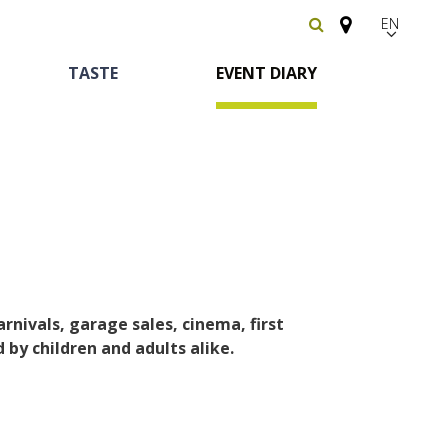
EN
FR
TASTE
EVENT DIARY
Español
arnivals, garage sales, cinema, first
Heritage and
Horse riding
Bed and breackfast
The vineyards
d by children and adults alike.
curiosities
Receipts and local
The castle and garden of Bournazel
Motorhomes
products
The castle of Belcastel