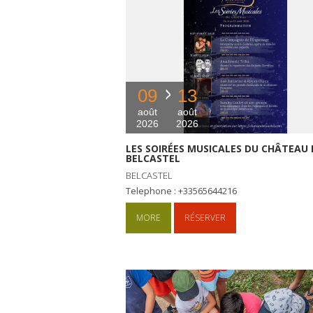
09
13
août
août
2026
2026
LES SOIRÉES MUSICALES DU CHÂTEAU 
BELCASTEL
BELCASTEL
Telephone : +33565644216
MORE
RÉSERVER