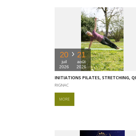
20
21
juil
août
2026
2026
INITIATIONS PILATES, STRETCHING, Q
RIGNAC
MORE