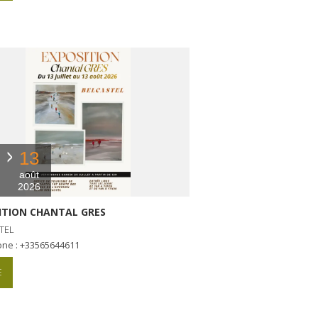
13
août
2026
ITION CHANTAL GRES
TEL
one : +33565644611
E