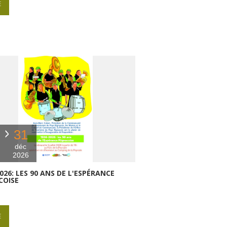
E
31
déc
2026
026: LES 90 ANS DE L'ESPÉRANCE
COISE
E