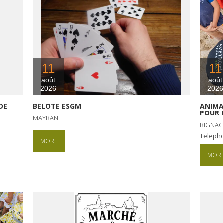
11
11
août
août
2026
2026
DE
BELOTE ESGM
ANIMA
POUR 
MAYRAN
RIGNAC
Teleph
MORE
MOR