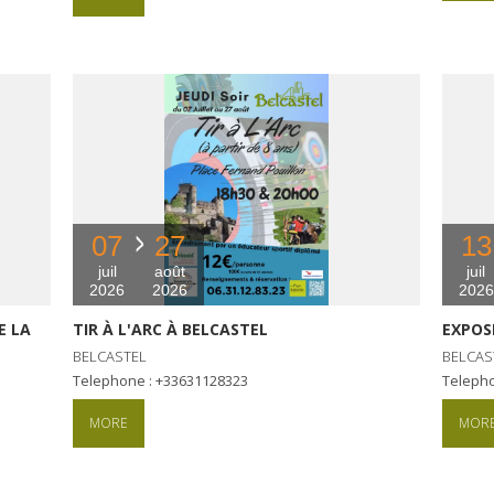
07
27
13
juil
août
juil
2026
2026
2026
E LA
TIR À L'ARC À BELCASTEL
EXPOS
BELCASTEL
BELCAS
Telephone : +33631128323
Teleph
MORE
MOR