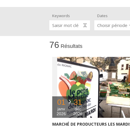
Keywords
Dates
Visits and museums
Saisir mot clé
Choisir période
Guided visits
Espace George Rouquier in Goutrens
76
Résultats
(George Rouquier Museum)
« Our countryside in the old days »
La Palairie in Goutrens
The blacksmith workshop and
ancient trades museum of Belcastel
Un oeil sur le passé
Artists and craftspeople
01
31
janv
déc
2026
2026
MARCHÉ DE PRODUCTEURS LES MARDI