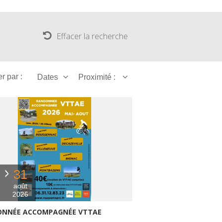
The Crypta of Auzits
Touring the
Effacer la recherche
surroundings
The most beautiful villages in France
er par :
Dates
Proximité :
Typical villages
The bastides in Rouergue
Artistic and Historical Cities
From the Lot valley to the
Decazeville-Aubin countryside
Sites from the UNESCO world
heritage list
31
août
2026
NNÉE ACCOMPAGNÉE VTTAE