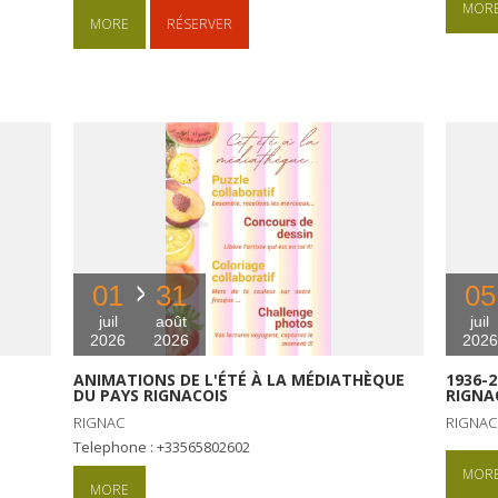
MOR
MORE
RÉSERVER
01
31
05
juil
août
juil
2026
2026
2026
ANIMATIONS DE L'ÉTÉ À LA MÉDIATHÈQUE
1936-2
DU PAYS RIGNACOIS
RIGNA
RIGNAC
RIGNAC
Telephone : +33565802602
MOR
MORE