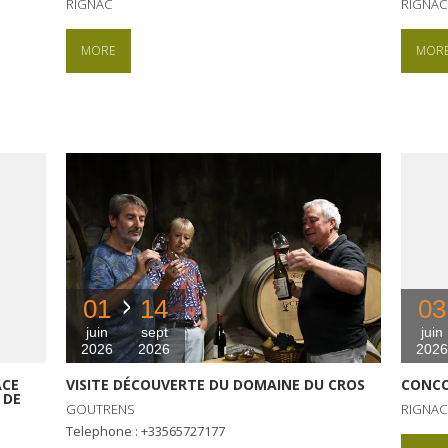
RIGNAC
RIGNAC
MORE
MOR
01
14
03
juin
sept
juin
2026
2026
2026
ACE
VISITE DÉCOUVERTE DU DOMAINE DU CROS
CONCO
 DE
GOUTRENS
RIGNAC
Telephone : +33565727177