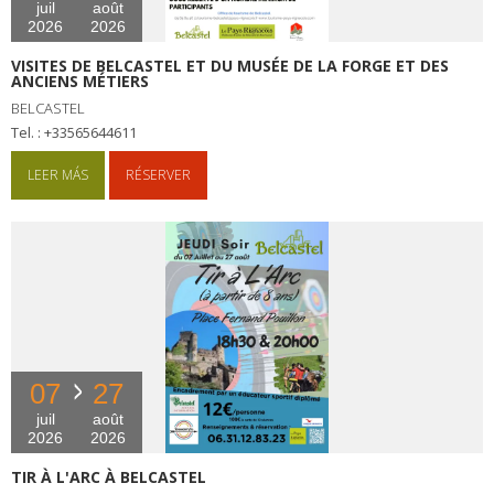
juil
août
2026
2026
VISITES DE BELCASTEL ET DU MUSÉE DE LA FORGE ET DES
ANCIENS MÉTIERS
BELCASTEL
tel. : +33565644611
LEER MÁS
RÉSERVER
07
27
juil
août
2026
2026
TIR À L'ARC À BELCASTEL