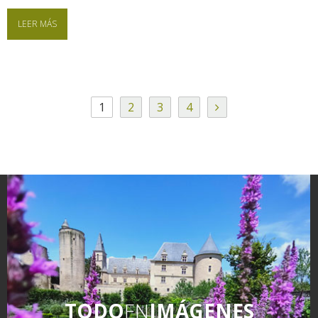
LEER MÁS
1
2
3
4
TODO
EN
IMÁGENES