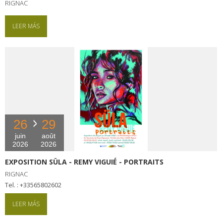
RIGNAC
LEER MÁS
26
29
juin
août
2026
2026
EXPOSITION SÜLA - REMY VIGUIÉ - PORTRAITS
RIGNAC
tel. : +33565802602
LEER MÁS