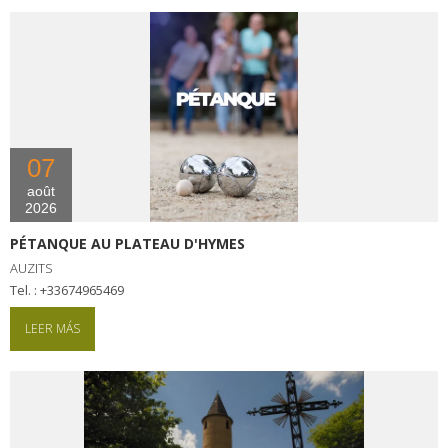
07
août
2026
PÉTANQUE AU PLATEAU D'HYMES
AUZITS
tel. : +33674965469
LEER MÁS