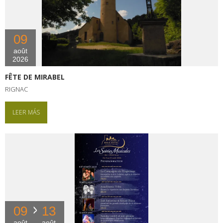
09
août
2026
FÊTE DE MIRABEL
RIGNAC
LEER MÁS
09
13
août
août