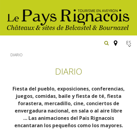
Españ
FR
DIARIO
EN
DIARIO
Los
imprescindibles
Fiesta del pueblo, exposiciones, conferencias,
Senderismo
juegos, comidas, baile y fiesta de té, fiesta
Belcastel: pueblo y castillo
forastera, mercadillo, cine, conciertos de
Cicloturismo
Bournazel: pueblo y castillo
envergadura nacional, en sala o al aire libre
Hoteles y centros
… Las animaciones del Pais Rignacois
de vacaciones
Los parajes
Equitación
encantaran los pequeños como los mayores.
naturales
Restaurantes
Casas de