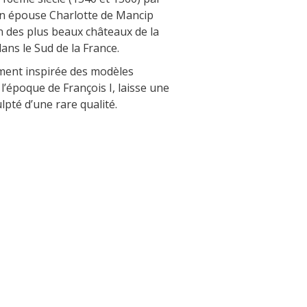
The Crypta of Auzits
son épouse Charlotte de Mancip
 des plus beaux châteaux de la
Touring the
ans le Sud de la France.
surroundings
ement inspirée des modèles
 l’époque de François I, laisse une
The most beautiful villages in France
lpté d’une rare qualité.
Typical villages
The bastides in Rouergue
Artistic and Historical Cities
From the Lot valley to the
Decazeville-Aubin countryside
Sites from the UNESCO world
heritage list