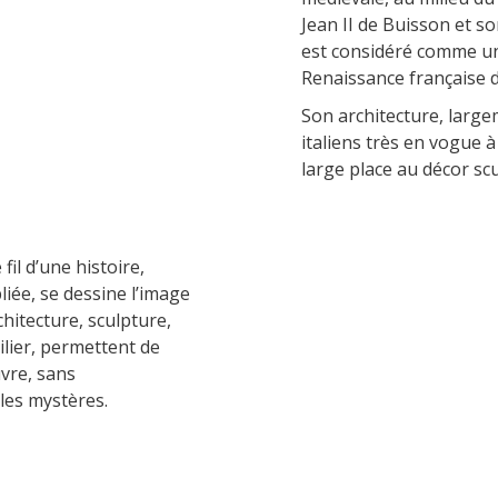
accomodation
Jean II de Buisson et 
est considéré comme un
The local
Renaissance française d
gastronomy
Son architecture, larg
italiens très en vogue à
The chestnut
large place au décor scu
The vineyards
Markets and fairs
Discovery of the soil
fil d’une histoire,
Receipts and local products
iée, se dessine l’image
hitecture, sculpture,
ilier, permettent de
uvre, sans
les mystères.