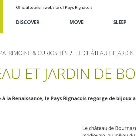
Official tourism website of Pays Rignacois
DISCOVER
MOVE
SLEEP
PATRIMOINE & CURIOSITÉS
LE CHÂTEAU ET JARDI
EAU ET JARDIN DE B
à la Renaissance, le Pays Rignacois regorge de bijoux a
The natural sites
Cycling
Hôtels and holiday
The chestnut
village
The Ethno-botanical Path
Sports
Discovery of the soil
The Moist Area of Maymac
Le château de Bournazel,
Unusual
The landscape spots
médiévale, au milieu du