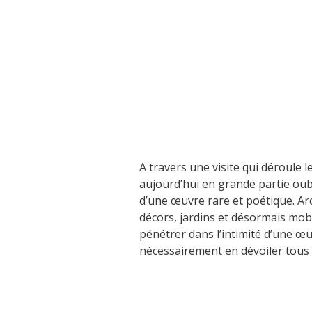
Visits and museums
Guided visits
Espace George Rouquier in Goutrens
(George Rouquier Museum)
« Our countryside in the old days »
La Palairie in Goutrens
A travers une visite qui déroule le 
The blacksmith workshop and
aujourd’hui en grande partie oubl
ancient trades museum of Belcastel
d’une œuvre rare et poétique. Arc
Un oeil sur le passé
décors, jardins et désormais mob
Artists and craftspeople
pénétrer dans l’intimité d’une œ
nécessairement en dévoiler tous 