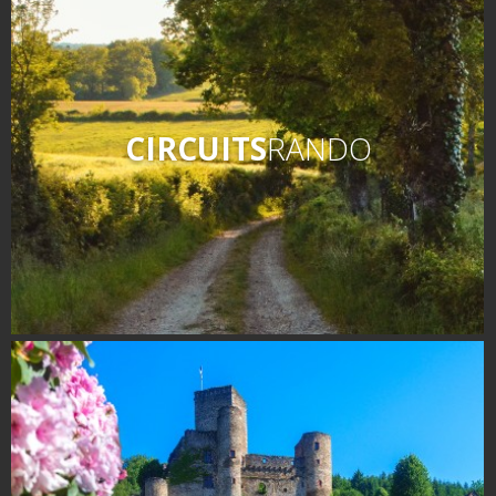
CIRCUITS
RANDO