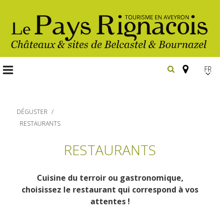
FR
EN
Españ
DÉGUSTER
RESTAURANTS
Les
RESTAURANTS
incontournables
Randonnée
Cuisine du terroir ou gastronomique,
Belcastel, village et château
pédestre
choisissez le restaurant qui correspond à vos
Bournazel, village et château
attentes !
Gîtes et locations
En vélo, à vtt