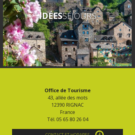
IDÉES
SÉJOURS
Office de Tourisme
43, allée des mots
12390 RIGNAC
France
Tél. 05 65 80 26 04
CONTACT ET HORAIRES