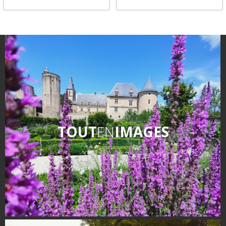
Flâner à moins de
cent kilomètres
Jeux de piste, Escape
Les Plus Beaux Villages de
Games, Randonnées
France
ludiques, parcourez le Pays
Les villages de caractère
Rignacois en vous amusant!
Le Pays des Bastides du
Rouergue
Les Villes et Pays d'art et
d'histoire
TOUT
EN
IMAGES
De la vallée du Lot au pays
Decazeville-Aubin
Patrimoine mondial de
l'UNESCO