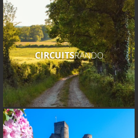
CIRCUITS
RANDO