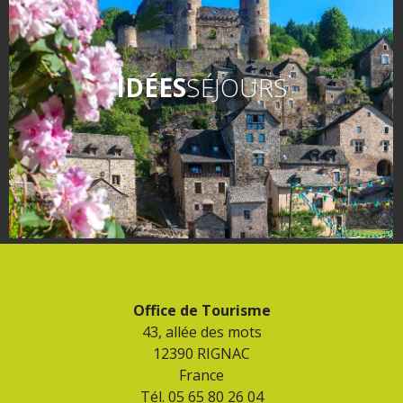
IDÉES
SÉJOURS
Office de Tourisme
43, allée des mots
12390 RIGNAC
France
Tél. 05 65 80 26 04