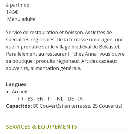
Flâner à moins de
à partir de
cent kilomètres
14.5
€
 Menu adulte
Les Plus Beaux Villages de
Service de restauration et boisson. Assiettes de 
France
spécialités régionales. De la terrasse ombragée, une 
Les villages de caractère
vue imprenable sur le village médiéval de Belcastel.
Le Pays des Bastides du
Parallèlement au restaurant, "chez Anna" vous ouvre 
Rouergue
sa boutique : produits régionaux. Articles cadeaux 
Les Villes et Pays d'art et
souvenirs, alimentation générale. 
d'histoire
De la vallée du Lot au pays
Langues: 
Decazeville-Aubin
Accueil :
Patrimoine mondial de
FR
ES
EN
IT
NL
DE
JA
l'UNESCO
Capacités
 : 80 Couvert(s) en terrasse, 25 Couvert(s)
SERVICES & EQUIPEMENTS