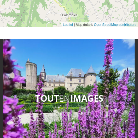
Leaflet
| Map data ©
OpenStreetMap contributors
TOUT
EN
IMAGES