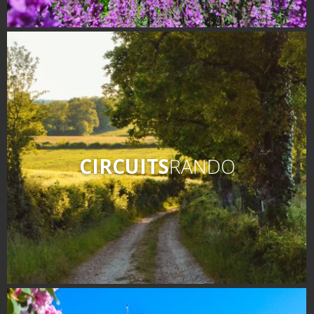
CIRCUITS
RANDO