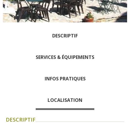
Les visites accompagnées
L'espace Georges Rouquier
à Goutrens
Nos Campagnes Autrefois à
Goutrens
DESCRIPTIF
Le musée de la forge à
Belcastel
SERVICES & ÉQUIPEMENTS
Artistes et artisans d'art
La gastronomie
locale
INFOS PRATIQUES
La chataîgne
Les vignes
LOCALISATION
Les marchés et foires
Nos producteurs
DESCRIPTIF
Recettes et produits locaux