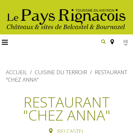
FR
EN
Españ
ACCUEIL
CUISINE DU TERROIR
RESTAURANT
"CHEZ ANNA"
Les
incontournables
RESTAURANT
Randonnée
"CHEZ ANNA"
Belcastel, village et château
pédestre
Bournazel, village et château
Gîtes et locations
En vélo, à vtt
BELCASTEL