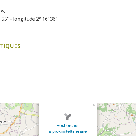
PS
' 55" - longitude 2° 16' 36"
TIQUES
×
Rechercher
à proximité
Itinéraire