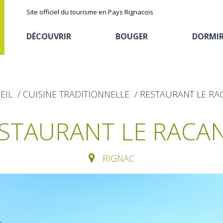
Site officiel du tourisme en Pays Rignacois
DÉCOUVRIR
BOUGER
DORMI
EIL
CUISINE TRADITIONNELLE
RESTAURANT LE RA
STAURANT LE RACA
RIGNAC
Les sites naturels
En vélo, à vtt
Hôtels et résidences
La chataîgne
de tourisme
Le sentier ethno-botanique en
Recettes et produits
Ségala "Al travers"
Activités sportives
Hébergements
locaux
La zone humide de Maymac