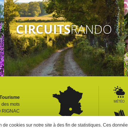
CIRCUITS
RANDO
 Tourisme
MÉTÉO
e des mots
0 RIGNAC
France
> Carte
BROCHURE
5 80 26 04
on de cookies sur notre site à des fin de statistiques. Ces donn
> Comment venir