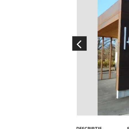
Visites & musées
Un Oeil sur le Passé à Rignac
Les visites accompagnées
L'espace Georges Rouquier à
Goutrens
Nos Campagnes Autrefois à
Goutrens
Le musée de la forge à Belcastel
Artistes et artisans d'art
DESCRIPTIF