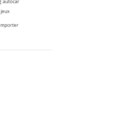
g autocar
 jeux
 emporter