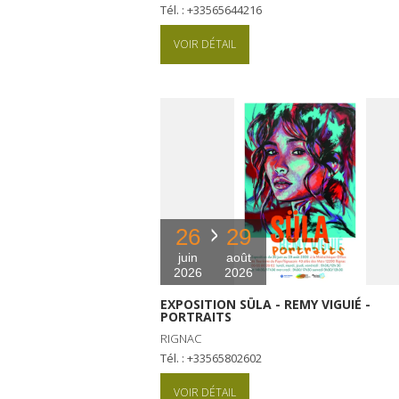
Tél. : +33565644216
VOIR DÉTAIL
26
29
juin
août
2026
2026
EXPOSITION SÜLA - REMY VIGUIÉ -
PORTRAITS
RIGNAC
Tél. : +33565802602
VOIR DÉTAIL