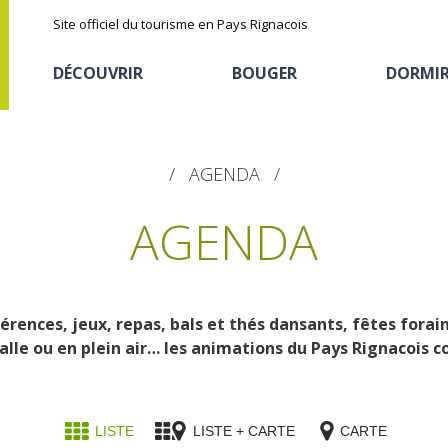
Site officiel du tourisme en Pays Rignacois
DÉCOUVRIR
BOUGER
DORMI
AGENDA
AGENDA
férences, jeux, repas, bals et thés dansants, fêtes forai
Les sites naturels
En vélo, à vtt
Hôtels et résidences
La chataîgne
alle ou en plein air… les animations du Pays Rignacois c
de tourisme
Le sentier ethno-botanique en
Recettes et produits
Ségala "Al travers"
Activités sportives
Hébergements
locaux
La zone humide de Maymac
LISTE
LISTE + CARTE
CARTE