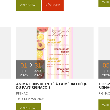
VOIR 
VOIR DÉTAIL
RÉSERVER
01
31
05
juil
août
juil
2026
2026
2026
ANIMATIONS DE L'ÉTÉ À LA MÉDIATHÈQUE
1936-2
DU PAYS RIGNACOIS
RIGNA
RIGNAC
RIGNAC
Tél. : +33565802602
VOIR 
VOIR DÉTAIL