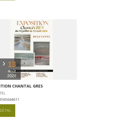
13
août
2026
ITION CHANTAL GRES
TEL
+33565644611
DÉTAIL