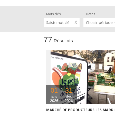
Mots clés
Dates
Visites & musées
Saisir mot clé
Choisir période
Un Oeil sur le Passé à Rignac
77
Résultats
Les visites accompagnées
L'espace Georges Rouquier à
Goutrens
Nos Campagnes Autrefois à
Goutrens
Le musée de la forge à Belcastel
Artistes et artisans d'art
01
31
janv
déc
2026
2026
MARCHÉ DE PRODUCTEURS LES MARDI