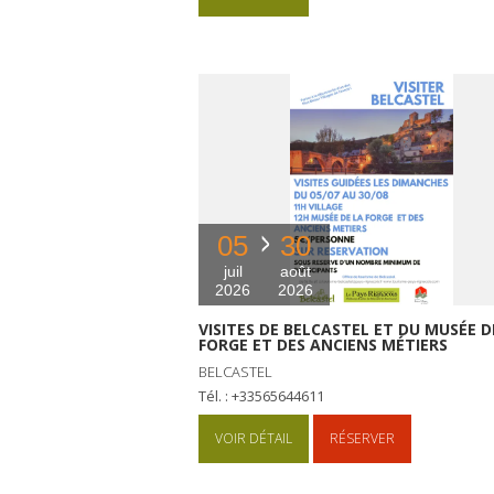
05
30
juil
août
2026
2026
VISITES DE BELCASTEL ET DU MUSÉE D
FORGE ET DES ANCIENS MÉTIERS
BELCASTEL
Tél. : +33565644611
VOIR DÉTAIL
RÉSERVER