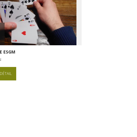
E ESGM
N
DÉTAIL