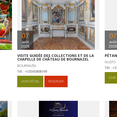
07
07
août
août
2026
2026
VISITE GUIDÉE DES COLLECTIONS ET DE LA
PÉTAN
CHAPELLE DE CHÂTEAU DE BOURNAZEL
AUZITS
BOURNAZEL
Tél. : 
Tél. : +33565808199
VOIR 
VOIR DÉTAIL
RÉSERVER