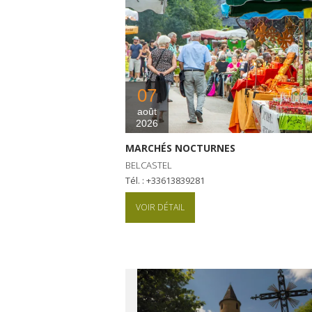
07
août
2026
MARCHÉS NOCTURNES
BELCASTEL
Tél. : +33613839281
VOIR DÉTAIL