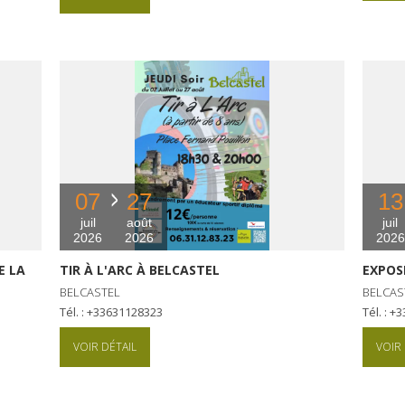
07
27
13
juil
août
juil
2026
2026
2026
E LA
TIR À L'ARC À BELCASTEL
EXPOS
BELCASTEL
BELCAS
Tél. : +33631128323
Tél. : 
VOIR DÉTAIL
VOIR 