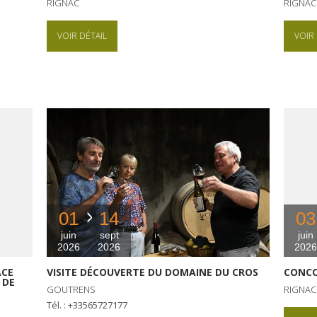
RIGNAC
RIGNAC
VOIR DÉTAIL
VOIR 
01
14
03
juin
sept
juin
2026
2026
2026
ACE
VISITE DÉCOUVERTE DU DOMAINE DU CROS
CONCO
 DE
GOUTRENS
RIGNAC
Tél. : +33565727177