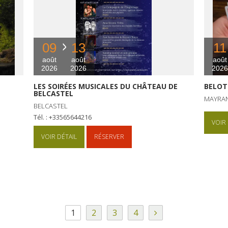
09
13
11
août
août
août
2026
2026
2026
LES SOIRÉES MUSICALES DU CHÂTEAU DE
BELOT
BELCASTEL
MAYRA
BELCASTEL
Tél. : +33565644216
VOIR 
VOIR DÉTAIL
RÉSERVER
1
2
3
4