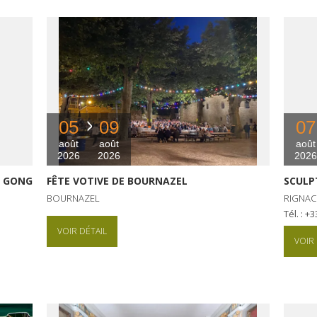
05
09
07
août
août
août
2026
2026
2026
I GONG
FÊTE VOTIVE DE BOURNAZEL
SCULP
BOURNAZEL
RIGNAC
Tél. : 
VOIR DÉTAIL
VOIR 