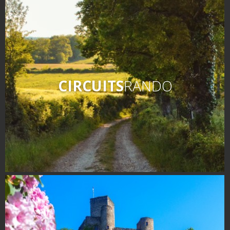
CIRCUITS
RANDO