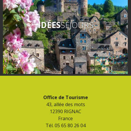
IDÉES
SÉJOURS
Office de Tourisme
43, allée des mots
12390 RIGNAC
France
Tél. 05 65 80 26 04