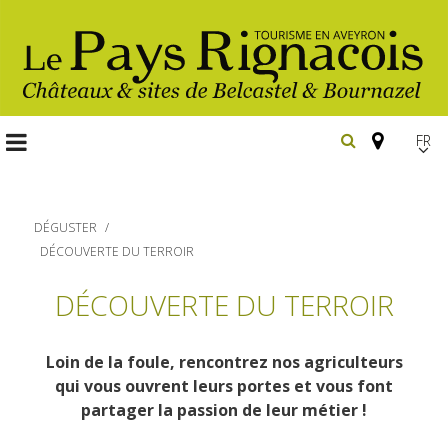
FR
EN
Españ
DÉGUSTER
DÉCOUVERTE DU TERROIR
Les
DÉCOUVERTE DU TERROIR
incontournables
Randonnée
Loin de la foule, rencontrez nos agriculteurs
Belcastel, village et château
pédestre
qui vous ouvrent leurs portes et vous font
Bournazel, village et château
partager la passion de leur métier !
Gîtes et locations
En vélo, à vtt