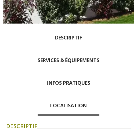
Les visites accompagnées
L'espace Georges Rouquier
à Goutrens
Nos Campagnes Autrefois à
Goutrens
DESCRIPTIF
Le musée de la forge à
Belcastel
SERVICES & ÉQUIPEMENTS
Artistes et artisans d'art
La gastronomie
locale
INFOS PRATIQUES
La chataîgne
Les vignes
LOCALISATION
Les marchés et foires
Nos producteurs
DESCRIPTIF
Recettes et produits locaux