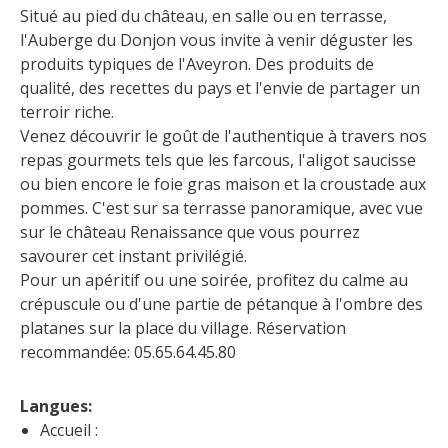
Flâner à moins de
Situé au pied du château, en salle ou en terrasse, 
cent kilomètres
l'Auberge du Donjon vous invite à venir déguster les 
produits typiques de l'Aveyron. Des produits de 
qualité, des recettes du pays et l'envie de partager un 
Les Plus Beaux Villages de
terroir riche.
France
Venez découvrir le goût de l'authentique à travers nos 
Les villages de caractère
repas gourmets tels que les farcous, l'aligot saucisse 
Le Pays des Bastides du
ou bien encore le foie gras maison et la croustade aux 
Rouergue
pommes. C'est sur sa terrasse panoramique, avec vue 
Les Villes et Pays d'art et
sur le château Renaissance que vous pourrez 
d'histoire
savourer cet instant privilégié. 
De la vallée du Lot au pays
Pour un apéritif ou une soirée, profitez du calme au 
Decazeville-Aubin
crépuscule ou d'une partie de pétanque à l'ombre des 
Patrimoine mondial de
platanes sur la place du village. Réservation 
recommandée: 05.65.64.45.80
l'UNESCO
Langues: 
Accueil :