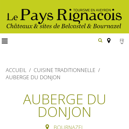
FR
EN
Españ
ACCUEIL
CUISINE TRADITIONNELLE
AUBERGE DU DONJON
Les
incontournables
AUBERGE DU
Randonnée
DONJON
Belcastel, village et château
pédestre
Bournazel, village et château
Gîtes et locations
En vélo, à vtt
BOURNAZEL