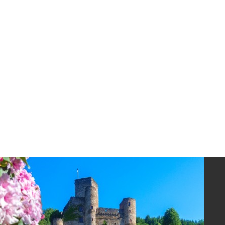
La crypte d'Auzits
Le petit patrimoine
Flâner à moins de
cent kilomètres
Les Plus Beaux Villages de France
Les villages de caractère
Le Pays des Bastides du Rouergue
Les Villes et Pays d'art et d'histoire
De la vallée du Lot au pays
Decazeville-Aubin
Patrimoine mondial de l'UNESCO