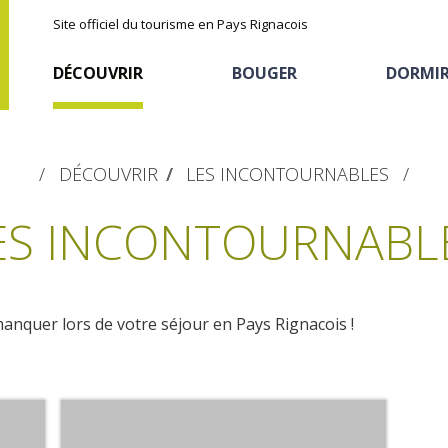
Site officiel du tourisme en Pays Rignacois
DÉCOUVRIR
BOUGER
DORMI
DÉCOUVRIR
LES INCONTOURNABLES
ES INCONTOURNABL
manquer lors de votre séjour en Pays Rignacois !
Les sites naturels
En vélo, à vtt
Hôtels et résidences
La chataîgne
de tourisme
Le sentier ethno-botanique en
Recettes et produits
Ségala "Al travers"
Activités sportives
Hébergements
locaux
La zone humide de Maymac