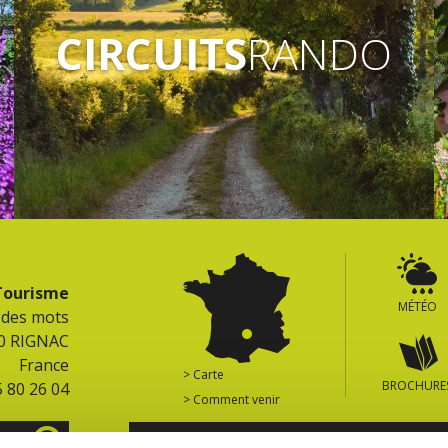
CIRCUITS
RANDO
 Tourisme
MÉTÉO
e des mots
0 RIGNAC
France
> Carte
BROCHURE
5 80 26 04
> Comment venir
ES
RETROUVEZ TOUS LES SITES DU TERRITOIR