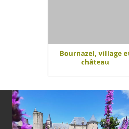
Visites & musées
Un Oeil sur le Passé à Rignac
Bournazel, village e
Les visites accompagnées
château
L'espace Georges Rouquier à
Goutrens
Nos Campagnes Autrefois à
Goutrens
Le musée de la forge à Belcastel
Artistes et artisans d'art