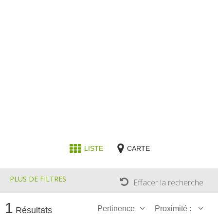
Nos producteurs
Recettes et produits locaux
Flâner à moins de
cent kilomètres
Les Plus Beaux Villages de
France
Les villages de caractère
Le Pays des Bastides du
Rouergue
Les Villes et Pays d'art et
LISTE
CARTE
d'histoire
De la vallée du Lot au pays
Decazeville-Aubin
PLUS DE FILTRES
Effacer la recherche
Patrimoine mondial de
l'UNESCO
1
Pertinence
Proximité :
Résultats