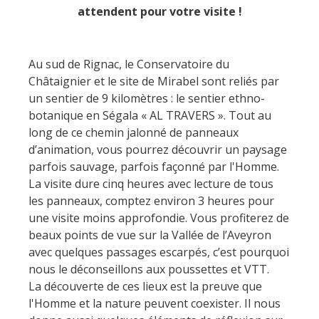
Les sites naturels
Hôtels et
attendent pour votre visite !
Restaurants
A cheval
résidences de
tourisme
Le sentier ethno-botanique
La chataîgne
Loisirs d'eau
Au sud de Rignac, le Conservatoire du
en Ségala "Al travers"
Chambres
Châtaignier et le site de Mirabel sont reliés par
Les vignes
Activités
La zone humide de Maymac
un sentier de 9 kilomètres : le sentier ethno-
d'hôtes
sportives
Les points de vues
botanique en Ségala « AL TRAVERS ». Tout au
Les marchés et
Patrimoine &
Campings
long de ce chemin jalonné de panneaux
foires
Aventure et jeux
d’animation, vous pourrez découvrir un paysage
curiosités
Hébergements
parfois sauvage, parfois façonné par l'Homme.
Recettes et
insolites
La visite dure cinq heures avec lecture de tous
produits locaux
Le château et jardin de
les panneaux, comptez environ 3 heures pour
Bournazel
Camping car
une visite moins approfondie. Vous profiterez de
Découverte du
Le château de Belcastel
beaux points de vue sur la Vallée de l’Aveyron
terroir
avec quelques passages escarpés, c’est pourquoi
La crypte d'Auzits
nous le déconseillons aux poussettes et VTT.
Le petit patrimoine
La découverte de ces lieux est la preuve que
Visites & musées
l'Homme et la nature peuvent coexister. Il nous