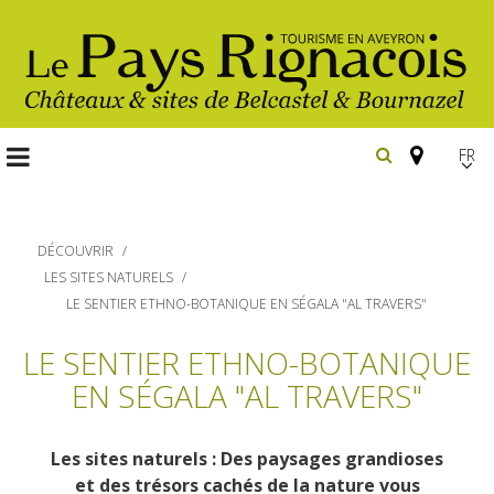
FR
EN
Españ
DÉCOUVRIR
LES SITES NATURELS
LE SENTIER ETHNO-BOTANIQUE EN SÉGALA "AL TRAVERS"
Les
LE SENTIER ETHNO-BOTANIQUE
incontournables
EN SÉGALA "AL TRAVERS"
Randonnée
pédestre
Belcastel, village et château
Les sites naturels : Des paysages grandioses
Gîtes et locations
Bournazel, village et château
En vélo, à vtt
et des trésors cachés de la nature vous