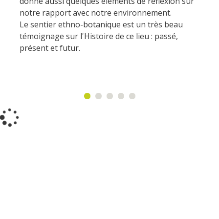
donne aussi quelques éléments de réflexion sur
notre rapport avec notre environnement.
Un Oeil sur le Passé à Rignac
Le sentier ethno-botanique est un très beau
Les visites accompagnées
témoignage sur l'Histoire de ce lieu : passé,
L'espace Georges Rouquier
présent et futur.
à Goutrens
Nos Campagnes Autrefois à
Goutrens
Le musée de la forge à
Belcastel
Artistes et artisans d'art
La gastronomie
locale
La chataîgne
Les vignes
Les marchés et foires