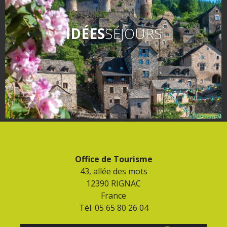
IDÉES
SÉJOURS
Office de Tourisme
43, allée des mots
12390 RIGNAC
France
Tél. 05 65 80 26 04