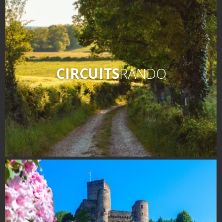
CIRCUITS
RANDO