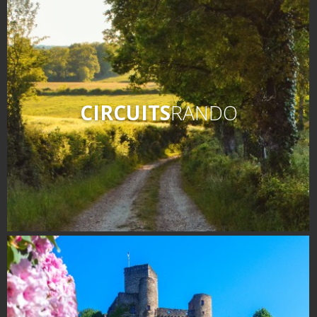
CIRCUITS
RANDO