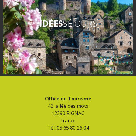
IDÉES
SÉJOURS
Office de Tourisme
43, allée des mots
12390 RIGNAC
France
Tél. 05 65 80 26 04