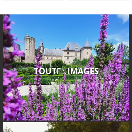
Nos producteurs
Recettes et produits locaux
Flâner à moins de
cent kilomètres
Les Plus Beaux Villages de
France
Les villages de caractère
TOUT
EN
IMAGES
Le Pays des Bastides du
Rouergue
Les Villes et Pays d'art et
d'histoire
De la vallée du Lot au pays
Decazeville-Aubin
Patrimoine mondial de
l'UNESCO