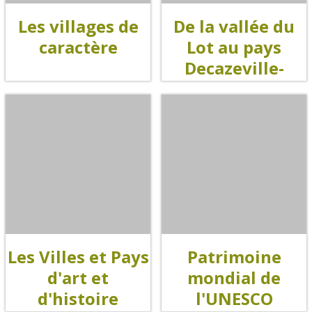
Les villages de
De la vallée du
Un Oeil sur le Passé à Rignac
Les visites accompagnées
caractère
Lot au pays
L'espace Georges Rouquier
Decazeville-
à Goutrens
Aubin
Nos Campagnes Autrefois à
Goutrens
Le musée de la forge à
Belcastel
Artistes et artisans d'art
La gastronomie
locale
Les Villes et Pays
Patrimoine
La chataîgne
d'art et
mondial de
Les vignes
d'histoire
l'UNESCO
Les marchés et foires