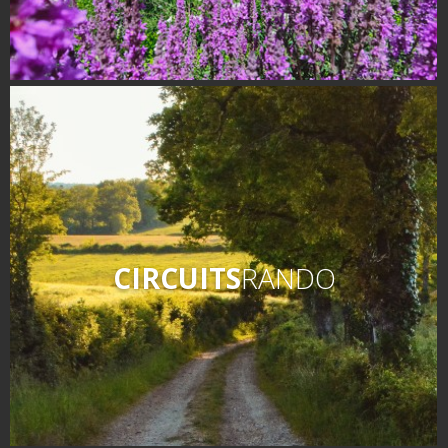
Nos producteurs
Recettes et produits locaux
Flâner à moins de
cent kilomètres
Les Plus Beaux Villages de
France
Les villages de caractère
Le Pays des Bastides du
Rouergue
CIRCUITS
RANDO
Les Villes et Pays d'art et
d'histoire
De la vallée du Lot au pays
Decazeville-Aubin
Patrimoine mondial de
l'UNESCO