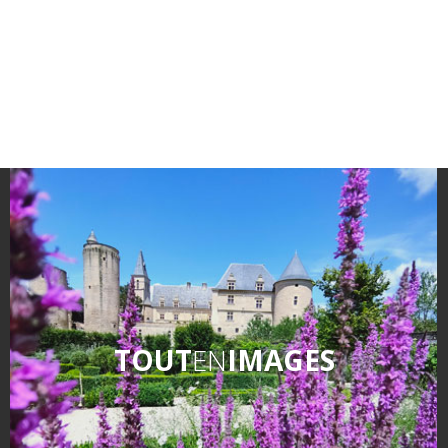
Un Oeil sur le Passé à Rignac
Les visites accompagnées
L'espace Georges Rouquier
à Goutrens
Nos Campagnes Autrefois à
Goutrens
Le musée de la forge à
Belcastel
Artistes et artisans d'art
La gastronomie
locale
TOUT
EN
IMAGES
La chataîgne
Les vignes
Les marchés et foires