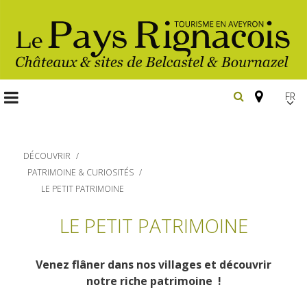
FR
EN
Españ
DÉCOUVRIR
PATRIMOINE & CURIOSITÉS
LE PETIT PATRIMOINE
Les
LE PETIT PATRIMOINE
incontournables
Randonnée
pédestre
Venez flâner dans nos villages et découvrir
Belcastel, village et château
notre riche patrimoine !
Gîtes et locations
Bournazel, village et château
En vélo, à vtt