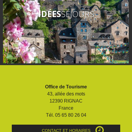
IDÉES
SÉJOURS
Office de Tourisme
43, allée des mots
12390 RIGNAC
France
Tél. 05 65 80 26 04
CONTACT ET HORAIRES