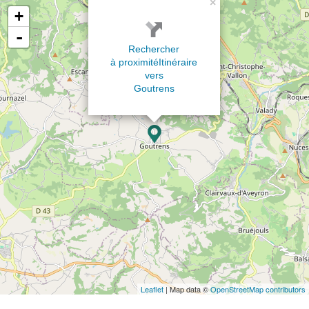
×
+
-
Rechercher
à proximité
Itinéraire
vers
Goutrens
Leaflet
| Map data ©
OpenStreetMap contributors