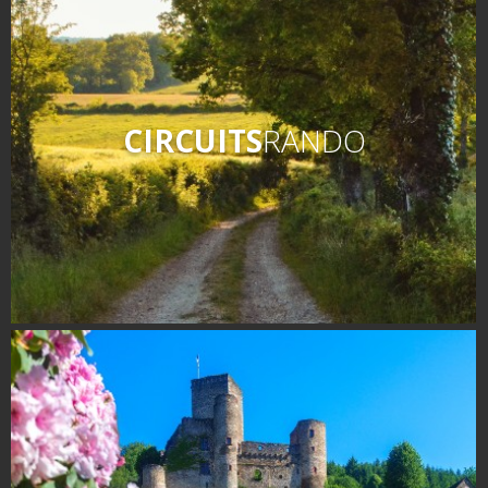
CIRCUITS
RANDO