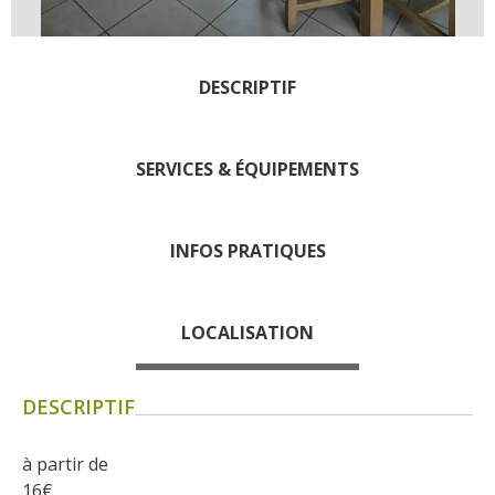
Les visites accompagnées
L'espace Georges Rouquier
à Goutrens
DESCRIPTIF
Nos Campagnes Autrefois à
Goutrens
Le musée de la forge à
SERVICES & ÉQUIPEMENTS
Belcastel
Artistes et artisans d'art
INFOS PRATIQUES
La gastronomie
locale
LOCALISATION
La chataîgne
Les vignes
DESCRIPTIF
Les marchés et foires
Nos producteurs
à partir de
Recettes et produits locaux
16
€