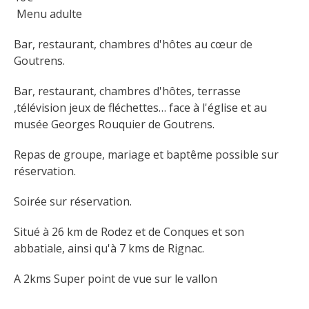
Flâner à moins de
 Menu adulte
cent kilomètres
Bar, restaurant, chambres d'hôtes au cœur de 
Goutrens.
Les Plus Beaux Villages de
France
Bar, restaurant, chambres d'hôtes, terrasse 
Les villages de caractère
,télévision jeux de fléchettes… face à l'église et au 
Le Pays des Bastides du
musée Georges Rouquier de Goutrens.
Rouergue
Les Villes et Pays d'art et
Repas de groupe, mariage et baptême possible sur 
réservation.
d'histoire
De la vallée du Lot au pays
Soirée sur réservation.
Decazeville-Aubin
Patrimoine mondial de
Situé à 26 km de Rodez et de Conques et son 
l'UNESCO
abbatiale, ainsi qu'à 7 kms de Rignac.
A 2kms Super point de vue sur le vallon