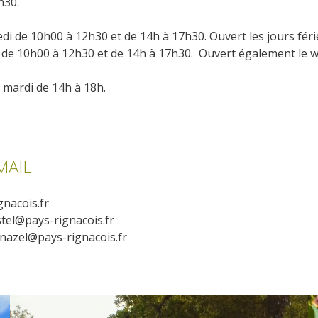
2h30.
insolites
Les points de vues
di de 10h00 à 12h30 et de 14h à 17h30. Ouvert les jours féri
oût de 10h00 à 12h30 et de 14h à 17h30. Ouvert également le
La gastronomie
locale
le mardi de 14h à 18h.
La chataîgne
Les vignes
Les marchés et foires
MAIL
Nos producteurs
Recettes et produits locaux
nacois.fr
tel@pays-rignacois.fr
azel@pays-rignacois.fr