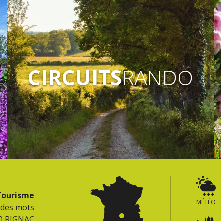
CIRCUITS
RANDO
 Tourisme
MÉTÉO
e des mots
0 RIGNAC