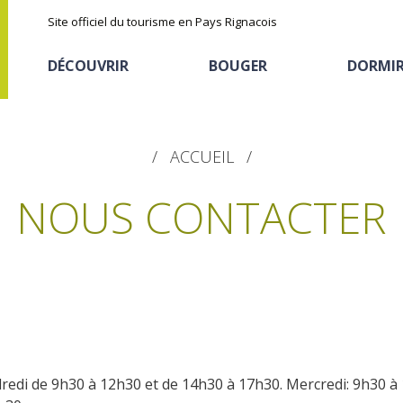
Site officiel du tourisme en Pays Rignacois
DÉCOUVRIR
BOUGER
DORMI
ACCUEIL
NOUS CONTACTER
Les sites naturels
En vélo, à vtt
Hôtels et résidences
La chataîgne
de tourisme
Le sentier ethno-botanique en
Recettes et produits
Ségala "Al travers"
ndredi de 9h30 à 12h30 et de 14h30 à 17h30. Mercredi: 9h30 à
Activités sportives
Hébergements
locaux
La zone humide de Maymac