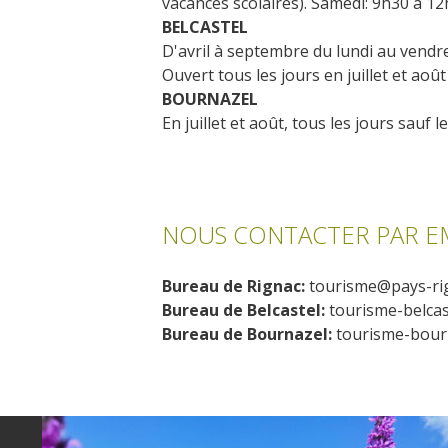
vacances scolaires). Samedi: 9h30 à 1
BELCASTEL
D'avril à septembre du lundi au vendre
Ouvert tous les jours en juillet et a
Visites & musées
BOURNAZEL
En juillet et août, tous les jours sauf 
Un Oeil sur le Passé à Rignac
Les visites accompagnées
L'espace Georges Rouquier à
Goutrens
NOUS CONTACTER PAR E
Nos Campagnes Autrefois à
Goutrens
Bureau de Rignac:
tourisme@pays-rig
Le musée de la forge à Belcastel
Bureau de Belcastel:
tourisme-belcas
Artistes et artisans d'art
Bureau de Bournazel:
tourisme-bourn