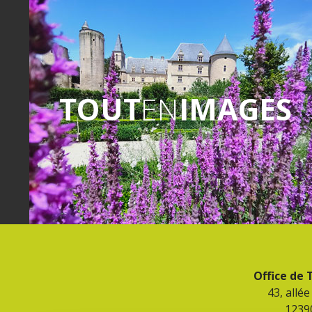
TOUT
EN
IMAGES
Office de
43, allé
1239