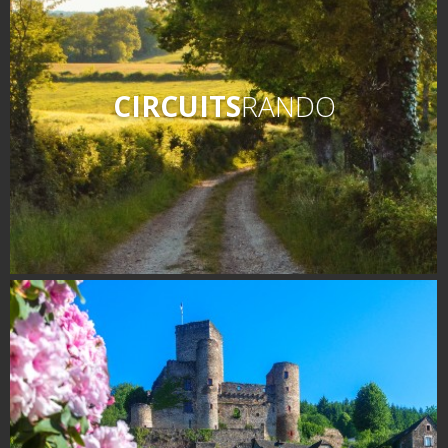
Les visites accompagnées
L'espace Georges Rouquier
à Goutrens
Nos Campagnes Autrefois à
CIRCUITS
RANDO
Goutrens
Le musée de la forge à
Belcastel
Artistes et artisans d'art
La gastronomie
locale
La chataîgne
Les vignes
Les marchés et foires
Nos producteurs
Recettes et produits locaux