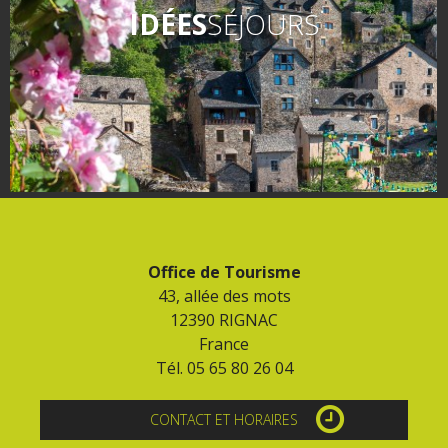
Flâner à moins de
IDÉES
SÉJOURS
cent kilomètres
Les Plus Beaux Villages de
France
Les villages de caractère
Le Pays des Bastides du
Rouergue
Les Villes et Pays d'art et
d'histoire
Office de Tourisme
De la vallée du Lot au pays
43, allée des mots
Decazeville-Aubin
12390 RIGNAC
Patrimoine mondial de
France
l'UNESCO
Tél. 05 65 80 26 04
CONTACT ET HORAIRES