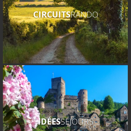
cèpe émincé dans l’huile d’olive
CIRCUITS
RANDO
· Verser la crème fraîche dans le velouté, puis le
cèpe, mélanger et retirer du feu
IDÉES
SÉJOURS