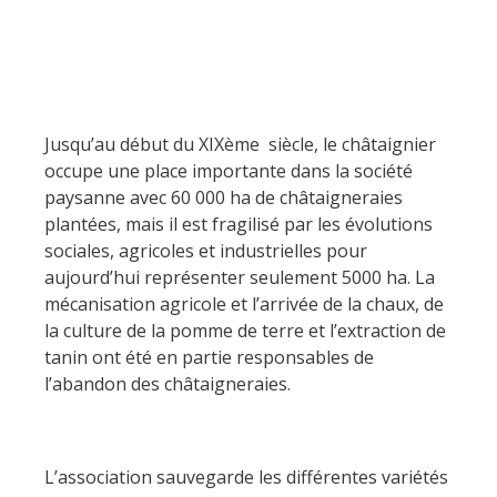
Découverte du
Les visites accompagnées
terroir
L'espace Georges Rouquier
à Goutrens
Nos Campagnes Autrefois à
Goutrens
Jusqu’au début du XIXème siècle, le châtaignier
Le musée de la forge à
occupe une place importante dans la société
Belcastel
paysanne avec 60 000 ha de châtaigneraies
Artistes et artisans d'art
plantées, mais il est fragilisé par les évolutions
sociales, agricoles et industrielles pour
La gastronomie
aujourd’hui représenter seulement 5000 ha. La
locale
mécanisation agricole et l’arrivée de la chaux, de
la culture de la pomme de terre et l’extraction de
La chataîgne
tanin ont été en partie responsables de
Les vignes
l’abandon des châtaigneraies.
Les marchés et foires
Nos producteurs
Recettes et produits locaux
L’association sauvegarde les différentes variétés