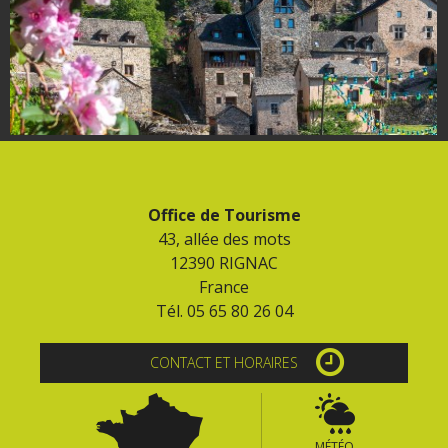
Office de Tourisme
43, allée des mots
12390 RIGNAC
France
Tél. 05 65 80 26 04
CONTACT ET HORAIRES
MÉTÉO