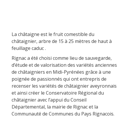
Les sites naturels
Hôtels et
A cheval
Restaurants
résidences de
Le sentier ethno-botanique
tourisme
Loisirs d'eau
en Ségala "Al travers"
La zone humide de Maymac
La chataîgne
Chambres
Activités
La châtaigne est le fruit comestible du
Les points de vues
d'hôtes
sportives
châtaignier, arbre de 15 à 25 mètres de haut à
Patrimoine &
feuillage caduc .
Les vignes
Campings
curiosités
Aventure et jeux
Rignac a été choisi comme lieu de sauvegarde,
d’étude et de valorisation des variétés anciennes
Hébergements
Le château et jardin de
Les marchés et
de châtaigniers en Midi-Pyrénées grâce à une
insolites
Bournazel
poignée de passionnés qui ont entrepris de
foires
Le château de Belcastel
recenser les variétés de châtaignier aveyronnais
Camping car
et ainsi créer le Conservatoire Régional du
La crypte d'Auzits
châtaignier avec l’appui du Conseil
Recettes et
Le petit patrimoine
Départemental, la mairie de Rignac et la
produits locaux
Visites & musées
Communauté de Communes du Pays Rignacois.
Un Oeil sur le Passé à Rignac