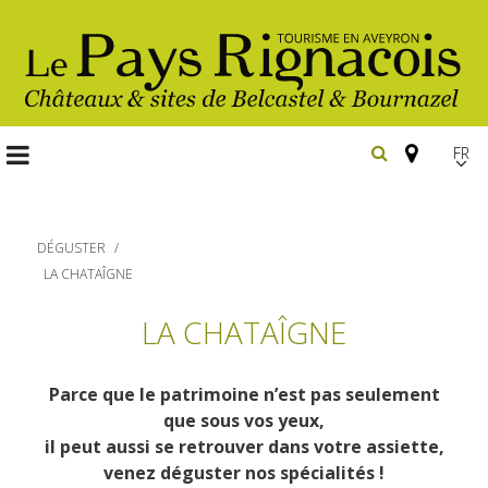
FR
EN
Españ
DÉGUSTER
LA CHATAÎGNE
Les
LA CHATAÎGNE
incontournables
Randonnée
Parce que le patrimoine n’est pas seulement
Belcastel, village et château
pédestre
que sous vos yeux,
Bournazel, village et château
il peut aussi se retrouver dans votre assiette,
Gîtes et locations
En vélo, à vtt
venez déguster nos spécialités !