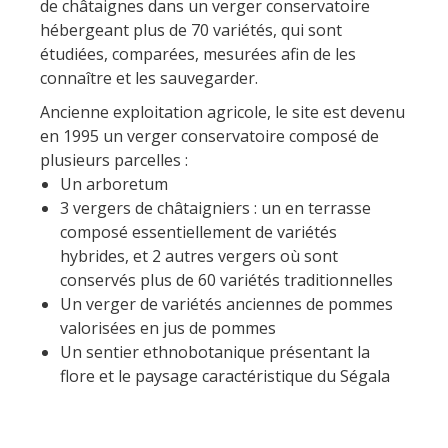
de châtaignes dans un verger conservatoire
Flâner à moins de
hébergeant plus de 70 variétés, qui sont
cent kilomètres
étudiées, comparées, mesurées afin de les
connaître et les sauvegarder.
Les Plus Beaux Villages de
Ancienne exploitation agricole, le site est devenu
France
en 1995 un verger conservatoire composé de
Les villages de caractère
plusieurs parcelles :
Le Pays des Bastides du
Un arboretum
Rouergue
3 vergers de châtaigniers : un en terrasse
Les Villes et Pays d'art et
composé essentiellement de variétés
d'histoire
hybrides, et 2 autres vergers où sont
De la vallée du Lot au pays
conservés plus de 60 variétés traditionnelles
Decazeville-Aubin
Un verger de variétés anciennes de pommes
Patrimoine mondial de
valorisées en jus de pommes
l'UNESCO
Un sentier ethnobotanique présentant la
flore et le paysage caractéristique du Ségala