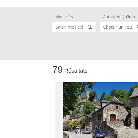
Mots clés
Autour de (10km)
Visites & musées
Saisir mot clé
Choisir un lieu
Un Oeil sur le Passé à Rignac
Les visites accompagnées
L'espace Georges Rouquier à
79
Goutrens
Résultats
Nos Campagnes Autrefois à
Goutrens
Le musée de la forge à Belcastel
Artistes et artisans d'art