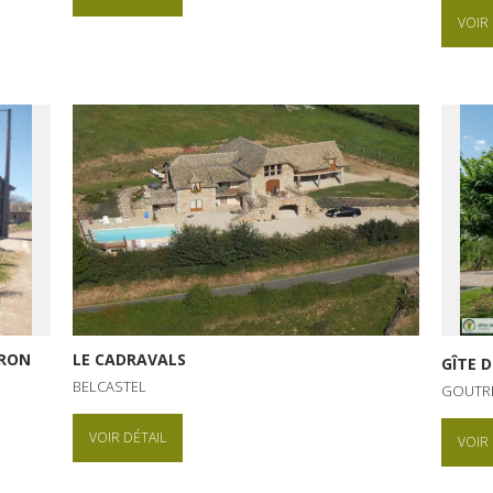
VOIR 
YRON
LE CADRAVALS
GÎTE 
BELCASTEL
GOUTR
VOIR DÉTAIL
VOIR 