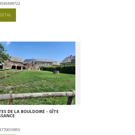
+33565699722
DÉTAIL
TES DE LA BOULDOIRE - GÎTE
SSANCE
+33770010955