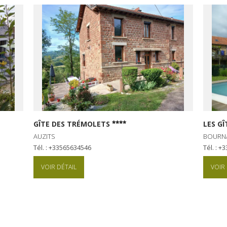
GÎTE DES TRÉMOLETS
LES GÎ
AUZITS
BOURN
Tél. : +33565634546
Tél. : 
VOIR DÉTAIL
VOIR 