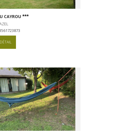
DU CAYROU
AZEL
+33561723873
DÉTAIL