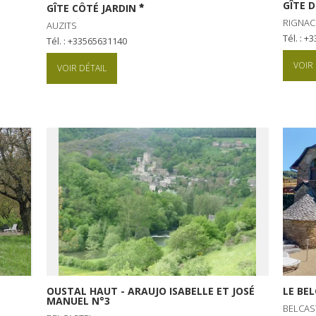
GÎTE D
GÎTE CÔTÉ JARDIN
RIGNAC
AUZITS
Tél. : 
Tél. : +33565631140
VOIR 
VOIR DÉTAIL
OUSTAL HAUT - ARAUJO ISABELLE ET JOSÉ
LE BE
MANUEL N°3
BELCAS