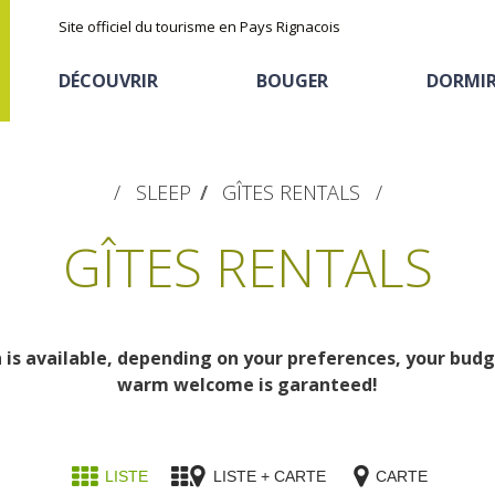
Site officiel du tourisme en Pays Rignacois
DÉCOUVRIR
BOUGER
DORMI
SLEEP
GÎTES RENTALS
GÎTES RENTALS
s available, depending on your preferences, your budge
Les sites naturels
En vélo, à vtt
Hôtels et résidences
La chataîgne
warm welcome is garanteed!
de tourisme
Le sentier ethno-botanique en
Recettes et produits
Ségala "Al travers"
Activités sportives
Hébergements
locaux
La zone humide de Maymac
LISTE
LISTE + CARTE
CARTE