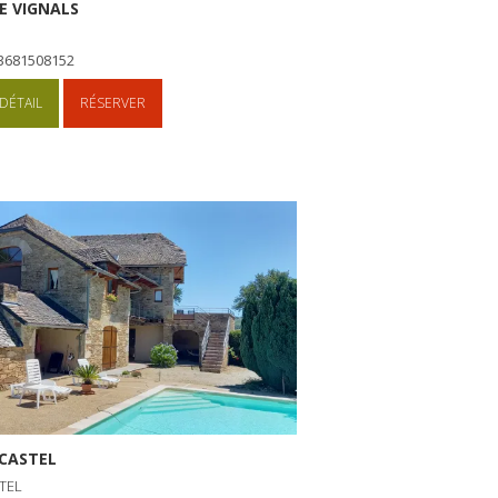
E VIGNALS
+33681508152
DÉTAIL
RÉSERVER
LCASTEL
TEL