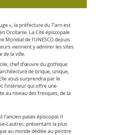
La crypte d'Auzits
Le petit patrimoine
ge », la préfecture du Tarn est
Flâner à moins de
en Occitanie. La Cité épiscopale
cent kilomètres
ine Mondial de l'UNESCO depuis
eurs viennent y admirer les sites
de la ville.
Les Plus Beaux Villages de France
cile, chef d’œuvre du gothique
Les villages de caractère
rchitecture de brique, unique,
Le Pays des Bastides du Rouergue
Elle vous surprendra par le
Les Villes et Pays d'art et d'histoire
c l’intérieur qui offre une
De la vallée du Lot au pays
e au niveau des fresques, de la
Decazeville-Aubin
Patrimoine mondial de l'UNESCO
t l'ancien palais épiscopal. Il
se
-
Lautrec, présentant la plus
ique au monde dédiée au peintre