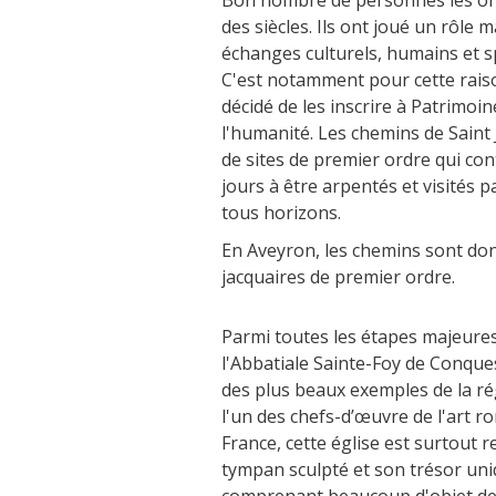
Bon nombre de personnes les on
des siècles. Ils ont joué un rôle 
échanges culturels, humains et sp
C'est notamment pour cette rai
décidé de les inscrire à Patrimoi
l'humanité. Les chemins de Saint
de sites de premier ordre qui co
jours à être arpentés et visités 
tous horizons.
En Aveyron, les chemins sont do
jacquaires de premier ordre.
Parmi toutes les étapes majeures
l'Abbatiale Sainte-Foy de Conque
des plus beaux exemples de la r
l'un des chefs-d’œuvre de l'art r
France, cette église est surtout
tympan sculpté et son trésor uni