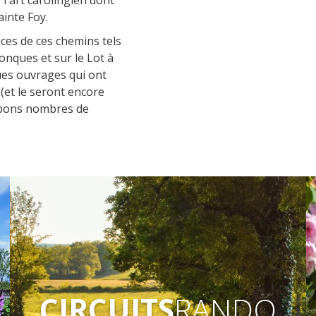
'art carolingien dont
ainte Foy.
ces de ces chemins tels
onques et sur le Lot à
ues ouvrages qui ont
 (et le seront encore
 bons nombres de
CIRCUITS
RANDO