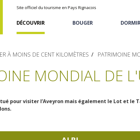
Site officiel du tourisme en Pays Rignacois
DÉCOUVRIR
BOUGER
DORMI
ER À MOINS DE CENT KILOMÈTRES
PATRIMOINE MO
OINE MONDIAL DE L
tué pour visiter l’Aveyron mais également le Lot et le T
Les sites naturels
En vélo, à vtt
Hôtels et résidences
La chataîgne
lons.
de tourisme
Le sentier ethno-botanique en
Recettes et produits
Ségala "Al travers"
Activités sportives
Hébergements
locaux
La zone humide de Maymac
ALBI