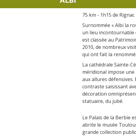
insolites
Les points de vues
75 km - 1h15 de Rignac
Surnommée « Albi la rou
La gastronomie
un lieu incontournable 
locale
est classée au Patrimo
2010, de nombreux visit
qui ont fait la renommée 
La chataîgne
La cathédrale Sainte-Cé
Les vignes
méridional impose une a
Les marchés et foires
aux allures défensives. 
Nos producteurs
contraste saisissant ave
Recettes et produits locaux
décoration omniprésent
statuaire, du jubé.
Le Palais de la Berbie es
abrite le musée Toulou
grande collection publ