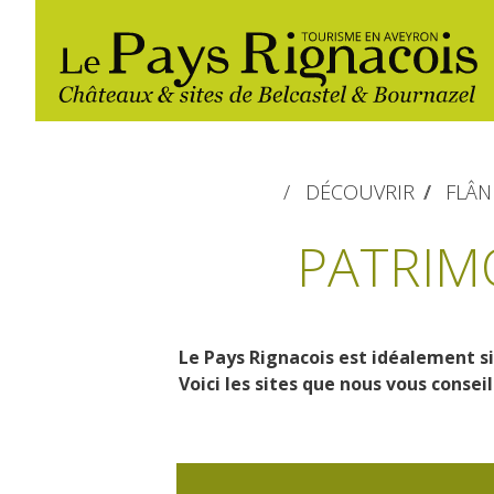
DÉCOUVRIR
FLÂN
PATRIM
Le Pays Rignacois est idéalement si
Les
Randonnée
Gîtes et locations
Restaurants
Voici les sites que nous vous conseil
incontournables
pédestre
Les marchés et
Belcastel, village et château
Loisirs d'eau
Campings
foires
Bournazel, village et château