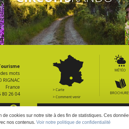
 Tourisme
MÉTÉO
e des mots
0 RIGNAC
France
> Carte
BROCHURE
5 80 26 04
> Comment venir
ES
RETROUVEZ TOUS LES SITES DU TERRITOIR
on de cookies sur notre site à des fin de statistiques. Ces donn
vec nos contenus.
Voir notre politique de confidentialité