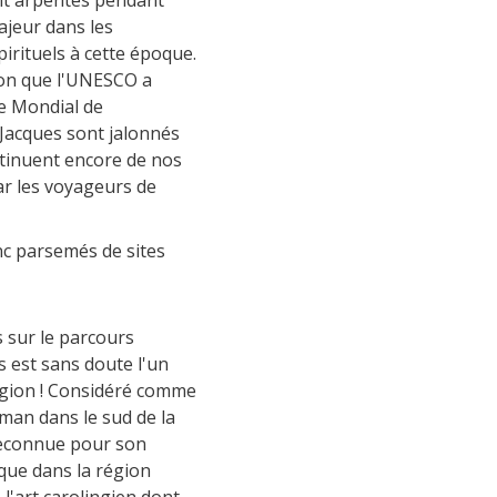
t arpentés pendant
majeur dans les
irituels à cette époque.
son que l'UNESCO a
ne Mondial de
 Jacques sont jalonnés
ntinuent encore de nos
par les voyageurs de
nc parsemés de sites
 sur le parcours
s est sans doute l'un
égion ! Considéré comme
oman dans le sud de la
 reconnue pour son
que dans la région