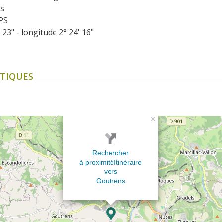
ns
PS
' 23" - longitude 2° 24' 16"
TIQUES
×
Rechercher
à proximité
Itinéraire
vers
Goutrens