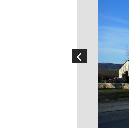
Visites & musées
Un Oeil sur le Passé à Rignac
Les visites accompagnées
L'espace Georges Rouquier à
Goutrens
Nos Campagnes Autrefois à
Goutrens
Le musée de la forge à Belcastel
Artistes et artisans d'art