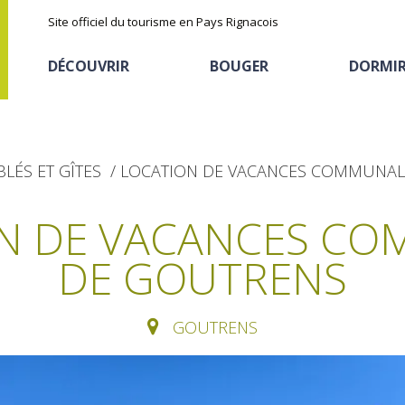
Site officiel du tourisme en Pays Rignacois
DÉCOUVRIR
BOUGER
DORMI
LÉS ET GÎTES
LOCATION DE VACANCES COMMUNAL
N DE VACANCES C
DE GOUTRENS
Les sites naturels
En vélo, à vtt
Hôtels et résidences
La chataîgne
de tourisme
GOUTRENS
Le sentier ethno-botanique en
Recettes et produits
Ségala "Al travers"
Activités sportives
Hébergements
locaux
La zone humide de Maymac