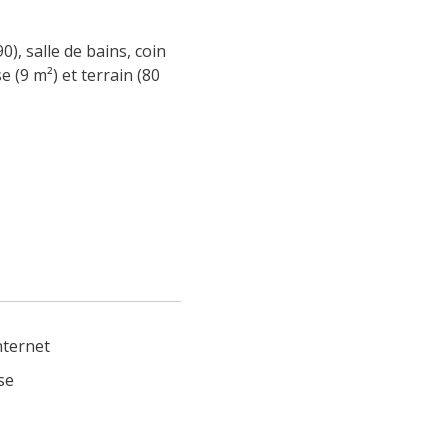
), salle de bains, coin 
 (9 m²) et terrain (80 
Internet
se