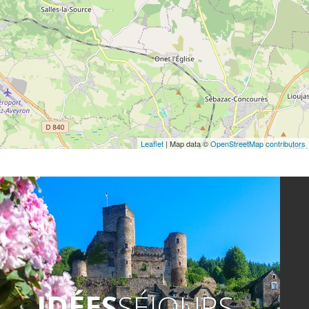
Leaflet
| Map data ©
OpenStreetMap contributors
IDÉES
SÉJOURS