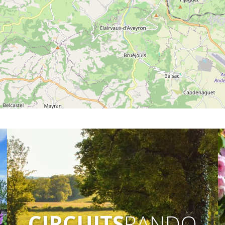
CIRCUITS
RANDO