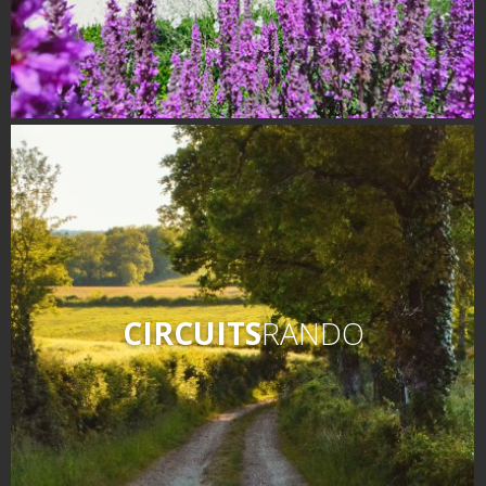
CIRCUITS
RANDO