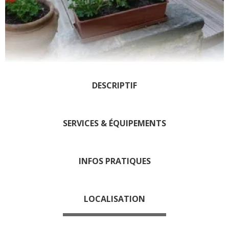
Les visites accompagnées
L'espace Georges Rouquier
à Goutrens
Nos Campagnes Autrefois à
Goutrens
Le musée de la forge à
DESCRIPTIF
Belcastel
Artistes et artisans d'art
La gastronomie
SERVICES & ÉQUIPEMENTS
locale
INFOS PRATIQUES
La chataîgne
Les vignes
Les marchés et foires
LOCALISATION
Nos producteurs
Recettes et produits locaux