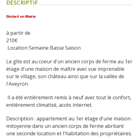
DESCRIPTIF
Flâner à moins de
cent kilomètres
Les Plus Beaux Villages de
à partir de
France
210
€
Les villages de caractère
 Location Semaine Basse Saison
Le Pays des Bastides du
Rouergue
Le gîte est au coeur d'un ancien corps de ferme au 1er 
étage d'une maison de maître avec vue imprenable 
Les Villes et Pays d'art et
sur le village, son château ainsi que sur la vallée de 
d'histoire
l'Aveyron.
De la vallée du Lot au pays
Decazeville-Aubin
 Il a été entièrement remis à neuf avec tout le confort, 
Patrimoine mondial de
entièrement climatisé, accès internet.
l'UNESCO
Description : appartement au 1er étage d'une maison 
mitoyenne dans un ancien corps de ferme abritant 
une seconde location et l'habitation des propriétaires.