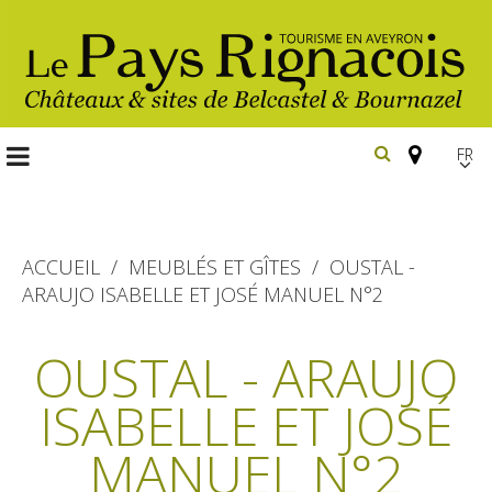
FR
EN
Españ
ACCUEIL
MEUBLÉS ET GÎTES
OUSTAL -
ARAUJO ISABELLE ET JOSÉ MANUEL N°2
Les
incontournables
OUSTAL - ARAUJO
Randonnée
ISABELLE ET JOSÉ
Belcastel, village et château
pédestre
Bournazel, village et château
MANUEL N°2
Gîtes et locations
En vélo, à vtt