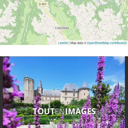
Leaflet
| Map data ©
OpenStreetMap contributors
TOUT
EN
IMAGES