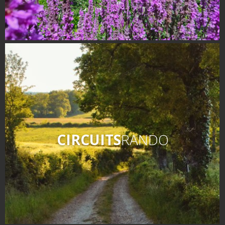
Nos producteurs
Recettes et produits locaux
Flâner à moins de
cent kilomètres
Les Plus Beaux Villages de
France
Les villages de caractère
Le Pays des Bastides du
Rouergue
CIRCUITS
RANDO
Les Villes et Pays d'art et
d'histoire
De la vallée du Lot au pays
Decazeville-Aubin
Patrimoine mondial de
l'UNESCO