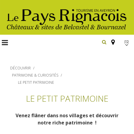
FR
EN
Españ
DÉCOUVRIR
PATRIMOINE & CURIOSITÉS
LE PETIT PATRIMOINE
Les
LE PETIT PATRIMOINE
incontournables
Randonnée
pédestre
Venez flâner dans nos villages et découvrir
Belcastel, village et château
notre riche patrimoine !
Gîtes et locations
Bournazel, village et château
En vélo, à vtt