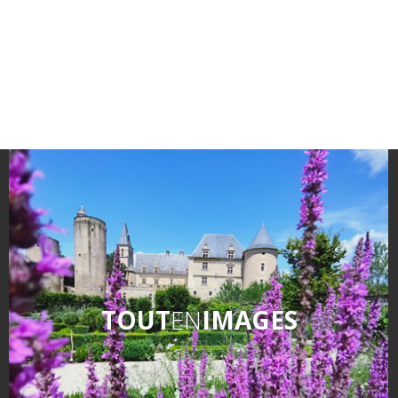
Un Oeil sur le Passé à Rignac
Les visites accompagnées
L'espace Georges Rouquier
à Goutrens
Nos Campagnes Autrefois à
Goutrens
Le musée de la forge à
Belcastel
Artistes et artisans d'art
La gastronomie
locale
TOUT
EN
IMAGES
La chataîgne
Les vignes
Les marchés et foires