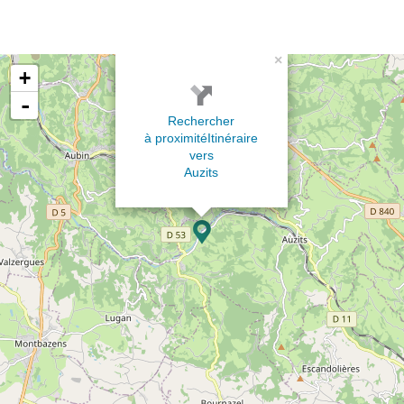
×
+
-
Rechercher
à proximité
Itinéraire
vers
Auzits