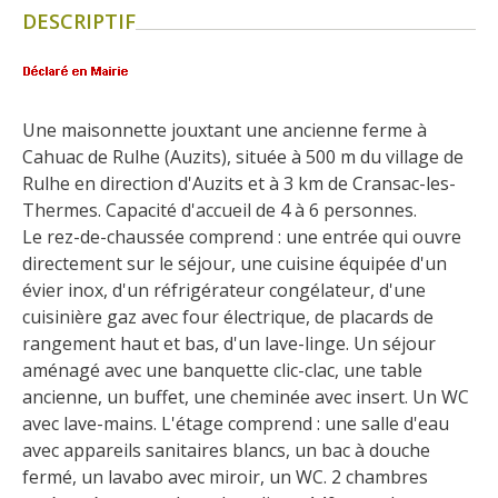
Flâner à moins de
DESCRIPTIF
cent kilomètres
Les Plus Beaux Villages de
Une maisonnette jouxtant une ancienne ferme à 
France
Cahuac de Rulhe (Auzits), située à 500 m du village de 
Les villages de caractère
Rulhe en direction d'Auzits et à 3 km de Cransac-les-
Le Pays des Bastides du
Thermes. Capacité d'accueil de 4 à 6 personnes.
Rouergue
Le rez-de-chaussée comprend : une entrée qui ouvre 
Les Villes et Pays d'art et
directement sur le séjour, une cuisine équipée d'un 
d'histoire
évier inox, d'un réfrigérateur congélateur, d'une 
De la vallée du Lot au pays
cuisinière gaz avec four électrique, de placards de 
Decazeville-Aubin
rangement haut et bas, d'un lave-linge. Un séjour 
Patrimoine mondial de
aménagé avec une banquette clic-clac, une table 
l'UNESCO
ancienne, un buffet, une cheminée avec insert. Un WC 
avec lave-mains. L'étage comprend : une salle d'eau 
avec appareils sanitaires blancs, un bac à douche 
fermé, un lavabo avec miroir, un WC. 2 chambres 