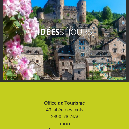
IDÉES
SÉJOURS
Office de Tourisme
43, allée des mots
12390 RIGNAC
France