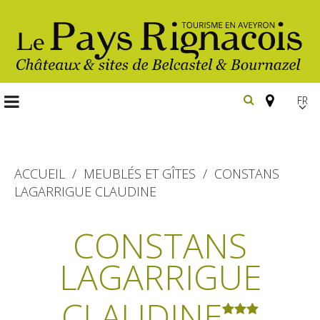
FR
EN
Españ
ACCUEIL
MEUBLÉS ET GÎTES
CONSTANS
LAGARRIGUE CLAUDINE
Les
incontournables
CONSTANS
Randonnée
LAGARRIGUE
Belcastel, village et château
pédestre
Bournazel, village et château
Gîtes et locations
CLAUDINE
En vélo, à vtt