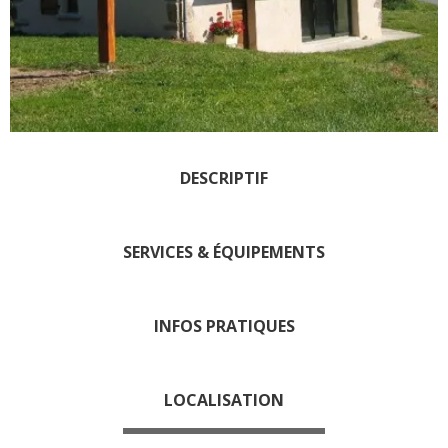
Les visites accompagnées
L'espace Georges Rouquier
à Goutrens
Nos Campagnes Autrefois à
Goutrens
Le musée de la forge à
Belcastel
DESCRIPTIF
Artistes et artisans d'art
La gastronomie
SERVICES & ÉQUIPEMENTS
locale
La chataîgne
INFOS PRATIQUES
Les vignes
Les marchés et foires
Nos producteurs
LOCALISATION
Recettes et produits locaux