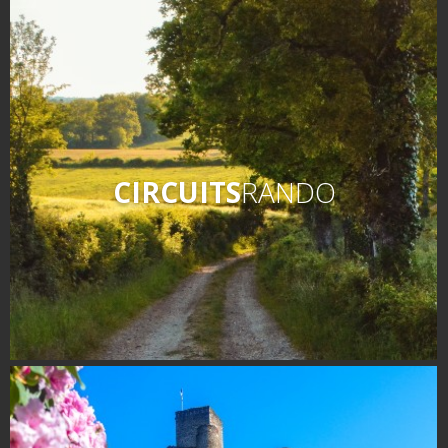
CIRCUITS
RANDO