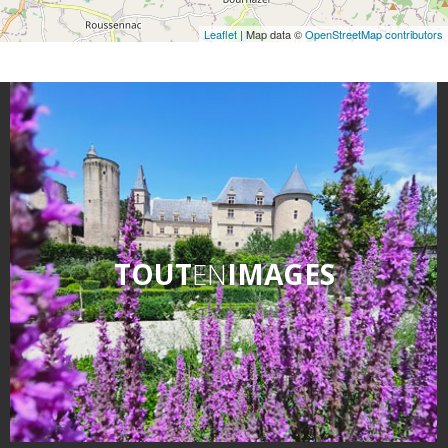
Leaflet
| Map data ©
OpenStreetMap contributors
TOUT
EN
IMAGES