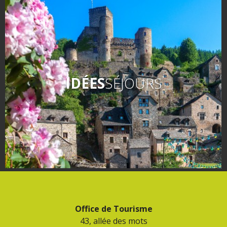
IDÉES
SÉJOURS
Office de Tourisme
43, allée des mots