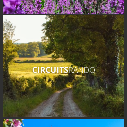
Nos producteurs
Recettes et produits locaux
Flâner à moins de
cent kilomètres
Les Plus Beaux Villages de
France
Les villages de caractère
Le Pays des Bastides du
CIRCUITS
RANDO
Rouergue
Les Villes et Pays d'art et
d'histoire
De la vallée du Lot au pays
Decazeville-Aubin
Patrimoine mondial de
l'UNESCO