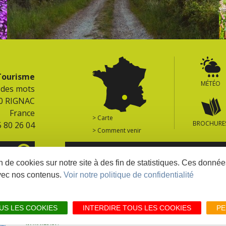
 Tourisme
MÉTÉO
e des mots
0 RIGNAC
France
> Carte
BROCHURE
5 80 26 04
> Comment venir
ES
RETROUVEZ TOUS LES SITES DU TERRITOIR
on de cookies sur notre site à des fin de statistiques. Ces donn
vec nos contenus.
Voir notre politique de confidentialité
MENTIONS LÉGALES
PLAN DU SITE
LIENS PARTENA
US LES COOKIES
INTERDIRE TOUS LES COOKIES
PE