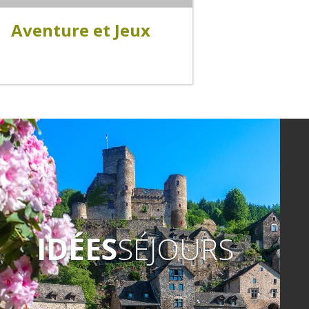
Aventure et Jeux
 de piste, Escape Games, Randonnées
ques, parcourez le Pays Rignacois en
vous amusant!
IDÉES
SÉJOURS