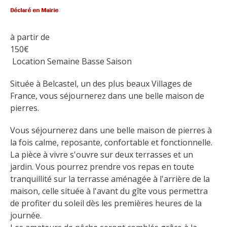
Flâner à moins de
cent kilomètres
à partir de
Les Plus Beaux Villages de
150
€
France
 Location Semaine Basse Saison
Les villages de caractère
Située à Belcastel, un des plus beaux Villages de 
Le Pays des Bastides du
France, vous séjournerez dans une belle maison de 
Rouergue
pierres.
Les Villes et Pays d'art et
d'histoire
Vous séjournerez dans une belle maison de pierres à 
De la vallée du Lot au pays
la fois calme, reposante, confortable et fonctionnelle. 
Decazeville-Aubin
La pièce à vivre s'ouvre sur deux terrasses et un 
Patrimoine mondial de
jardin. Vous pourrez prendre vos repas en toute 
l'UNESCO
tranquillité sur la terrasse aménagée à l'arrière de la 
maison, celle située à l'avant du gîte vous permettra 
de profiter du soleil dès les premières heures de la 
journée.