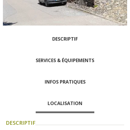
Les visites accompagnées
L'espace Georges Rouquier
à Goutrens
Nos Campagnes Autrefois à
Goutrens
DESCRIPTIF
Le musée de la forge à
Belcastel
Artistes et artisans d'art
SERVICES & ÉQUIPEMENTS
La gastronomie
locale
INFOS PRATIQUES
La chataîgne
Les vignes
LOCALISATION
Les marchés et foires
Nos producteurs
DESCRIPTIF
Recettes et produits locaux