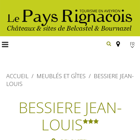
FR
EN
Españ
ACCUEIL
MEUBLÉS ET GÎTES
BESSIERE JEAN-
LOUIS
Les
incontournables
BESSIERE JEAN-
Randonnée
LOUIS
Belcastel, village et château
pédestre
Bournazel, village et château
Gîtes et locations
En vélo, à vtt