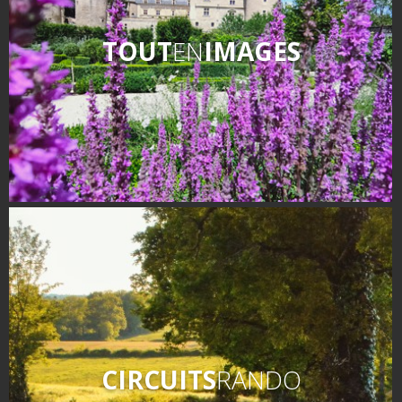
TOUT
EN
IMAGES
CIRCUITS
RANDO