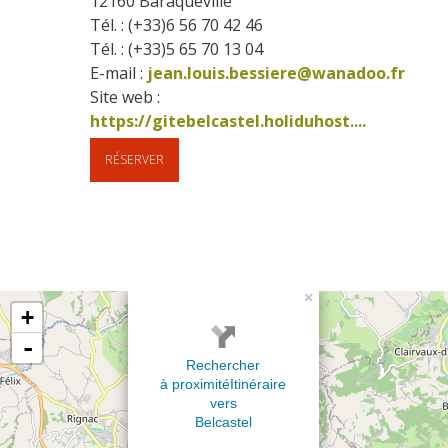
12160
Baraqueville
Tél. : (+33)6 56 70 42 46
Tél. : (+33)5 65 70 13 04
E-mail :
jean.louis.bessiere@wanadoo.fr
Site web : 
https://gitebelcastel.holiduhost....
RÉSERVER
×
+
-
Rechercher
à proximité
Itinéraire
vers
Belcastel