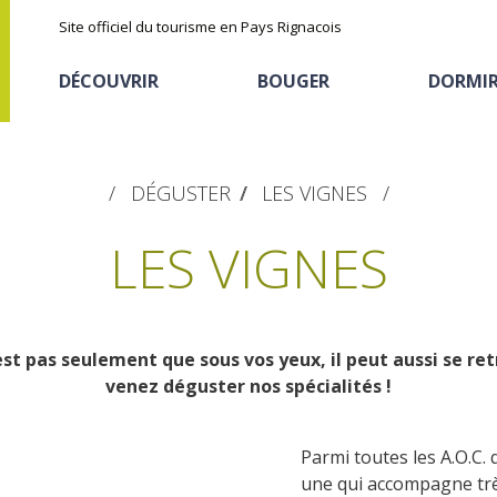
Site officiel du tourisme en Pays Rignacois
DÉCOUVRIR
BOUGER
DORMI
DÉGUSTER
LES VIGNES
LES VIGNES
st pas seulement que sous vos yeux, il peut aussi se re
Les sites naturels
En vélo, à vtt
Hôtels et résidences
La chataîgne
venez déguster nos spécialités !
de tourisme
Le sentier ethno-botanique en
Ségala "Al travers"
Parmi toutes les A.O.C. 
Recettes et produits
Activités sportives
Hébergements
La zone humide de Maymac
une qui accompagne très