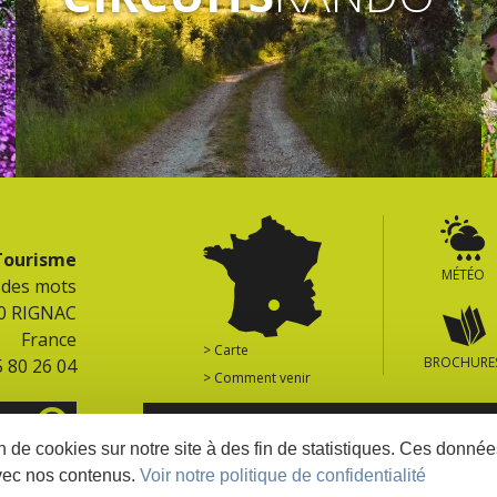
 Tourisme
MÉTÉO
e des mots
0 RIGNAC
France
> Carte
BROCHURE
5 80 26 04
> Comment venir
ES
RETROUVEZ TOUS LES SITES DU TERRITOIR
on de cookies sur notre site à des fin de statistiques. Ces donn
vec nos contenus.
Voir notre politique de confidentialité