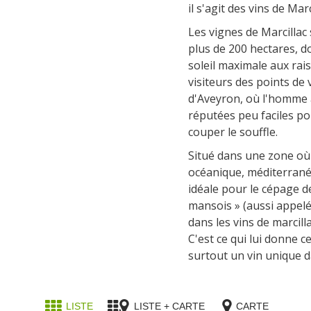
locaux
insolites
Les points de vues
il s'agit des vins de Marc
Les vignes de Marcillac 
plus de 200 hectares, d
La gastronomie
soleil maximale aux rais
locale
visiteurs des points de
d'Aveyron, où l'homme a
réputées peu faciles p
La chataîgne
couper le souffle.
Les vignes
Les marchés et foires
Situé dans une zone où 
océanique, méditerranée
Nos producteurs
idéale pour le cépage de
Recettes et produits locaux
mansois » (aussi appelé «
dans les vins de marcil
C'est ce qui lui donne ce
surtout un vin unique da
LISTE
LISTE + CARTE
CARTE