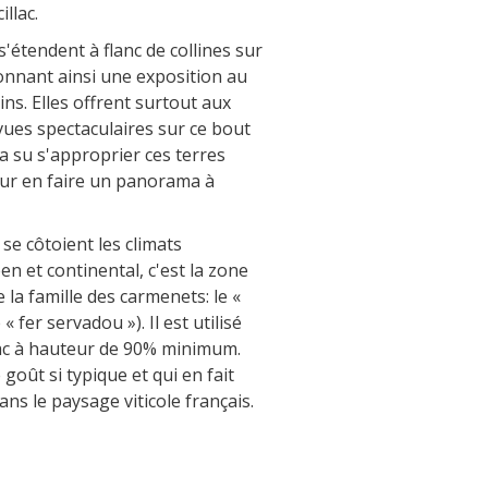
terroir
illac.
La crypte d'Auzits
Le petit patrimoine
s'étendent à flanc de collines sur
onnant ainsi une exposition au
Flâner à moins de
ins. Elles offrent surtout aux
cent kilomètres
 vues spectaculaires sur ce bout
 su s'approprier ces terres
our en faire un panorama à
Les Plus Beaux Villages de France
Les villages de caractère
Le Pays des Bastides du Rouergue
se côtoient les climats
n et continental, c'est la zone
Les Villes et Pays d'art et d'histoire
 la famille des carmenets: le «
De la vallée du Lot au pays
 fer servadou »). Il est utilisé
Decazeville-Aubin
lac à hauteur de 90% minimum.
Patrimoine mondial de l'UNESCO
 goût si typique et qui en fait
ns le paysage viticole français.