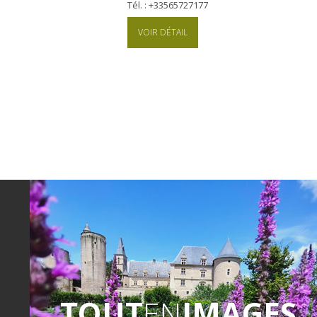
Tél. : +33565727177
VOIR DÉTAIL
TOUT
EN
IMAGES