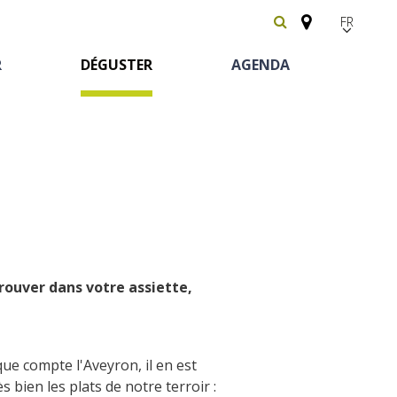
FR
EN
R
DÉGUSTER
AGENDA
Español
trouver dans votre assiette,
Patrimoine &
A cheval
Chambres d'hôtes
Les vignes
curiosités
Le château et jardin de Bournazel
que compte l'Aveyron, il en est
Découverte du
Aventure et jeux
Camping car
Le château de Belcastel
 bien les plats de notre terroir :