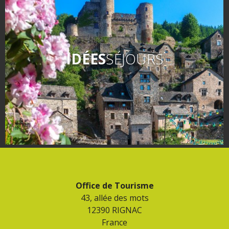
IDÉES
SÉJOURS
Office de Tourisme
43, allée des mots
12390 RIGNAC
France