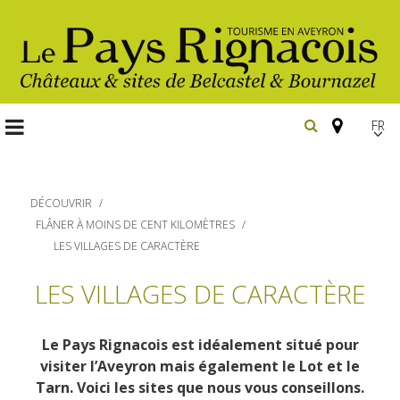
FR
EN
Españ
DÉCOUVRIR
FLÂNER À MOINS DE CENT KILOMÈTRES
LES VILLAGES DE CARACTÈRE
Les
LES VILLAGES DE CARACTÈRE
incontournables
Randonnée
pédestre
Le Pays Rignacois est idéalement situé pour
Belcastel, village et château
visiter l’Aveyron mais également le Lot et le
Gîtes et locations
Bournazel, village et château
En vélo, à vtt
Tarn. Voici les sites que nous vous conseillons.