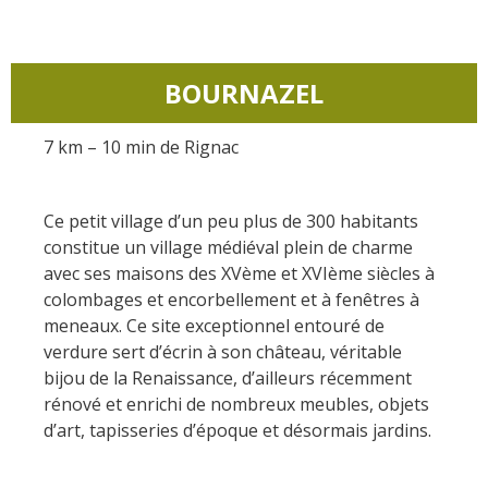
Les sites naturels
Hôtels et
Restaurants
A cheval
résidences de
tourisme
Le sentier ethno-botanique
La chataîgne
Loisirs d'eau
BOURNAZEL
en Ségala "Al travers"
Chambres
Les vignes
Activités
La zone humide de Maymac
7 km – 10 min de Rignac
d'hôtes
sportives
Les points de vues
Les marchés et
Patrimoine &
Campings
foires
Aventure et jeux
Ce petit village d’un peu plus de 300 habitants
curiosités
constitue un village médiéval plein de charme
Hébergements
Recettes et
avec ses maisons des XVème et XVIème siècles à
insolites
produits locaux
colombages et encorbellement et à fenêtres à
Le château et jardin de
meneaux. Ce site exceptionnel entouré de
Bournazel
Camping car
Découverte du
verdure sert d’écrin à son château, véritable
Le château de Belcastel
terroir
bijou de la Renaissance, d’ailleurs récemment
La crypte d'Auzits
rénové et enrichi de nombreux meubles, objets
Le petit patrimoine
d’art, tapisseries d’époque et désormais jardins.
Visites & musées