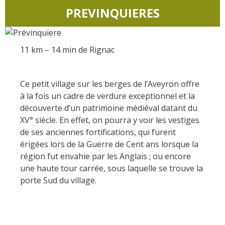
Nos producteurs
PREVINQUIERES
Recettes et produits locaux
Flâner à moins de
cent kilomètres
11 km – 14 min de Rignac
Les Plus Beaux Villages de
Ce petit village sur les berges de l’Aveyron offre
France
à la fois un cadre de verdure exceptionnel et la
Les villages de caractère
découverte d’un patrimoine médiéval datant du
Le Pays des Bastides du
XV° siècle. En effet, on pourra y voir les vestiges
Rouergue
de ses anciennes fortifications, qui furent
Les Villes et Pays d'art et
érigées lors de la Guerre de Cent ans lorsque la
région fut envahie par les Anglais ; ou encore
d'histoire
une haute tour carrée, sous laquelle se trouve la
De la vallée du Lot au pays
porte Sud du village.
Decazeville-Aubin
Patrimoine mondial de
l'UNESCO