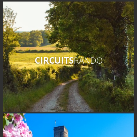
CIRCUITS
RANDO