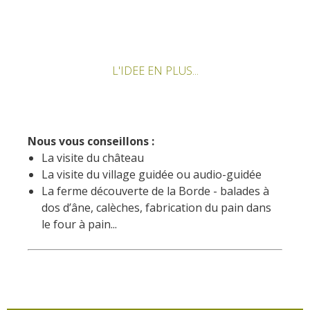
Un Oeil sur le Passé à Rignac
Les visites accompagnées
L'espace Georges Rouquier
L'IDEE EN PLUS...
à Goutrens
Nos Campagnes Autrefois à
Goutrens
Le musée de la forge à
Nous vous conseillons :
Belcastel
La visite du château
Artistes et artisans d'art
La visite du village guidée ou audio-guidée
La ferme découverte de la Borde - balades à
La gastronomie
dos d’âne, calèches, fabrication du pain dans
locale
le four à pain...
La chataîgne
Les vignes
Les marchés et foires