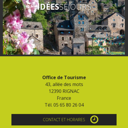
IDÉES
SÉJOURS
Office de Tourisme
43, allée des mots
12390 RIGNAC
France
Tél. 05 65 80 26 04
CONTACT ET HORAIRES