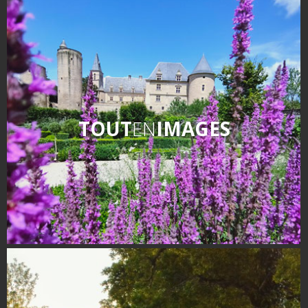
Flâner à moins de
cent kilomètres
Les Plus Beaux Villages de
France
Les villages de caractère
Le Pays des Bastides du
TOUT
EN
IMAGES
Rouergue
Les Villes et Pays d'art et
d'histoire
De la vallée du Lot au pays
Decazeville-Aubin
Patrimoine mondial de
l'UNESCO