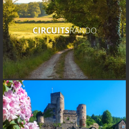
CIRCUITS
RANDO