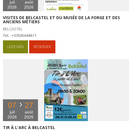
juil
août
2026
2026
VISITES DE BELCASTEL ET DU MUSÉE DE LA FORGE ET DES
ANCIENS MÉTIERS
BELCASTEL
tel. : +33565644611
LEER MÁS
RÉSERVER
07
27
juil
août
2026
2026
TIR À L'ARC À BELCASTEL