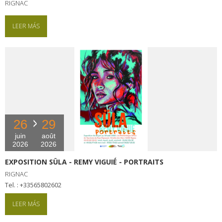
RIGNAC
LEER MÁS
26
29
juin
août
2026
2026
EXPOSITION SÜLA - REMY VIGUIÉ - PORTRAITS
RIGNAC
tel. : +33565802602
LEER MÁS