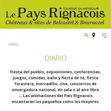
Españ
FR
DIARIO
EN
DIARIO
Los
imprescindibles
Fiesta del pueblo, exposiciones, conferencias,
Senderismo
juegos, comidas, baile y fiesta de té, fiesta
Belcastel: pueblo y castillo
forastera, mercadillo, cine, conciertos de
Cicloturismo
Bournazel: pueblo y castillo
envergadura nacional, en sala o al aire libre
Hoteles y centros
… Las animaciones del Pais Rignacois
de vacaciones
Los parajes
Equitación
encantaran los pequeños como los mayores.
naturales
Restaurantes
Casas de