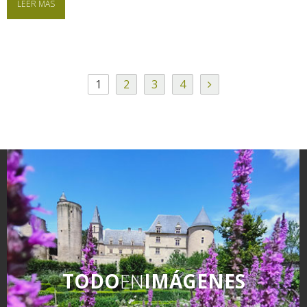
LEER MÁS
1
2
3
4
TODO
EN
IMÁGENES