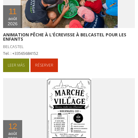
11
août
2026
ANIMATION PÊCHE À L'ÉCREVISSE À BELCASTEL POUR LES
ENFANTS
BELCASTEL
tel. : +33565684152
LEER MÁS
RÉSERVER
12
août