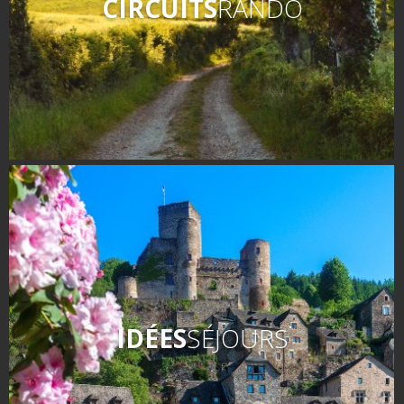
CIRCUITS
RANDO
IDÉES
SÉJOURS