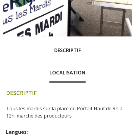
Les visites accompagnées
L'espace Georges Rouquier
à Goutrens
Nos Campagnes Autrefois à
Goutrens
Le musée de la forge à
DESCRIPTIF
Belcastel
Artistes et artisans d'art
La gastronomie
LOCALISATION
locale
DESCRIPTIF
La chataîgne
Les vignes
Tous les mardis sur la place du Portail-Haut de 9h à 
Les marchés et foires
12h: marché des producteurs.
Nos producteurs
Recettes et produits locaux
Langues: 