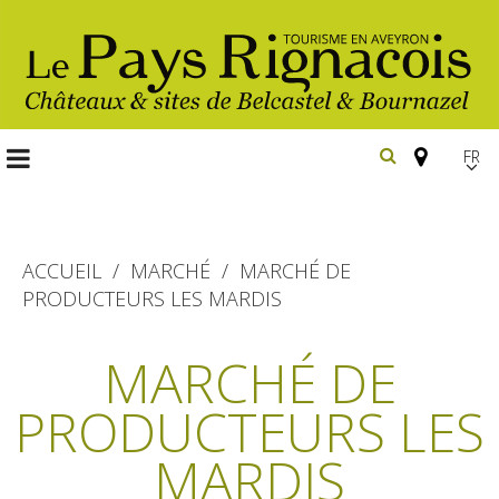
FR
EN
Españ
ACCUEIL
MARCHÉ
MARCHÉ DE
PRODUCTEURS LES MARDIS
Les
incontournables
MARCHÉ DE
Randonnée
PRODUCTEURS LES
Belcastel, village et château
pédestre
Bournazel, village et château
MARDIS
Gîtes et locations
En vélo, à vtt