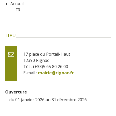
Flâner à moins de
Accueil :
cent kilomètres
FR
Les Plus Beaux Villages de
France
LIEU
Les villages de caractère
Le Pays des Bastides du
Rouergue
17 place du Portail-Haut
Les Villes et Pays d'art et
12390
Rignac
d'histoire
Tél. : (+33)5 65 80 26 00
De la vallée du Lot au pays
E-mail :
mairie@rignac.fr
Decazeville-Aubin
Patrimoine mondial de
l'UNESCO
Ouverture
du 01 janvier 2026 au 31 décembre 2026