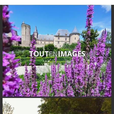
Flâner à moins de
cent kilomètres
Les Plus Beaux Villages de
France
Les villages de caractère
Le Pays des Bastides du
Rouergue
TOUT
EN
IMAGES
Les Villes et Pays d'art et
d'histoire
De la vallée du Lot au pays
Decazeville-Aubin
Patrimoine mondial de
l'UNESCO