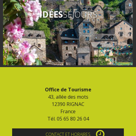
IDÉES
SÉJOURS
Office de Tourisme
43, allée des mots
12390 RIGNAC
France
Tél. 05 65 80 26 04
CONTACT ET HORAIRES