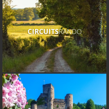
CIRCUITS
RANDO