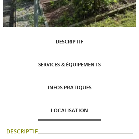
Les visites accompagnées
L'espace Georges Rouquier à
Goutrens
Nos Campagnes Autrefois à
Goutrens
DESCRIPTIF
Le musée de la forge à
Belcastel
Artistes et artisans d'art
SERVICES & ÉQUIPEMENTS
La gastronomie
locale
INFOS PRATIQUES
La chataîgne
Les vignes
LOCALISATION
Les marchés et foires
Nos producteurs
DESCRIPTIF
Recettes et produits locaux