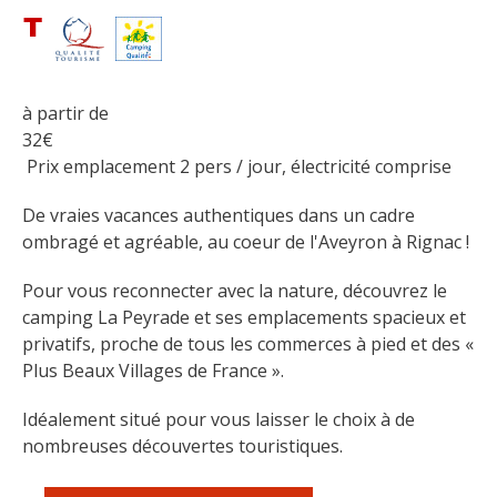
Flâner à moins de
cent kilomètres
Les Plus Beaux Villages de
à partir de
France
32
€
Les villages de caractère
 Prix emplacement 2 pers / jour, électricité comprise
Le Pays des Bastides du
De vraies vacances authentiques dans un cadre 
Rouergue
ombragé et agréable, au coeur de l'Aveyron à Rignac !
Les Villes et Pays d'art et
d'histoire
Pour vous reconnecter avec la nature, découvrez le 
De la vallée du Lot au pays
camping La Peyrade et ses emplacements spacieux et 
Decazeville-Aubin
privatifs, proche de tous les commerces à pied et des « 
Patrimoine mondial de
Plus Beaux Villages de France ».
l'UNESCO
Idéalement situé pour vous laisser le choix à de 
nombreuses découvertes touristiques. 