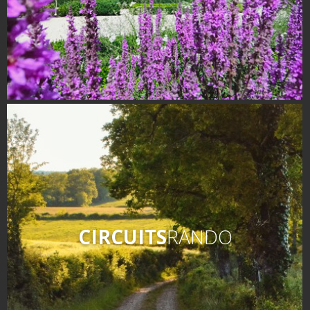
CIRCUITS
RANDO