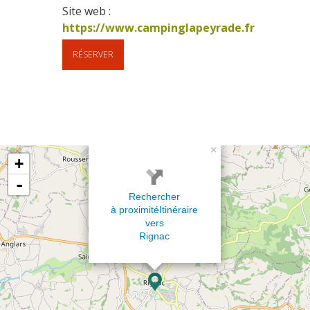
Site web : 
https://www.campinglapeyrade.fr
RÉSERVER
×
+
-
Rechercher
à proximité
Itinéraire
vers
Rignac