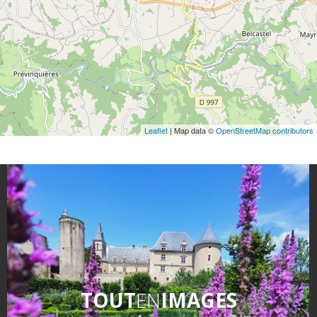
Leaflet
| Map data ©
OpenStreetMap contributors
TOUT
EN
IMAGES