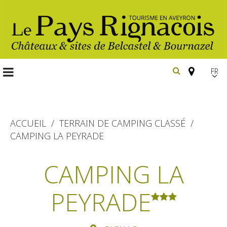
FR
EN
Españ
ACCUEIL
TERRAIN DE CAMPING CLASSÉ
CAMPING LA PEYRADE
Les
incontournables
CAMPING LA
Randonnée
PEYRADE
Belcastel, village et château
pédestre
Bournazel, village et château
Gîtes et locations
En vélo, à vtt