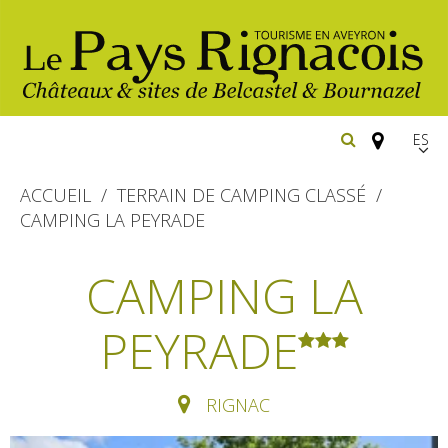
Españ
FR
ACCUEIL
TERRAIN DE CAMPING CLASSÉ
EN
CAMPING LA PEYRADE
Los
imprescindibles
CAMPING LA
Senderismo
PEYRADE
Belcastel: pueblo y castillo
Cicloturismo
Bournazel: pueblo y castillo
Hoteles y centros
de vacaciones
Los parajes
Equitación
RIGNAC
naturales
Restaurantes
Casas de