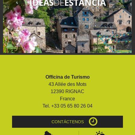
IDEAS
DE
ESTANCIA
Officina de Turismo
43 Allée des Mots
12390 RIGNAC
France
Tel. +33 05 65 80 26 04
CONTÁCTENOS