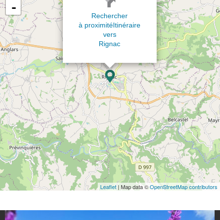
-
Rechercher
à proximité
Itinéraire
vers
Rignac
Leaflet
| Map data ©
OpenStreetMap contributors