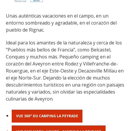
Francia
Otras hermosas aldeas
Unas auténticas vacaciones en el campo, en un 
El Pays des Bastides du
entorno sombreado y agradable, en el corazón del 
Rouergue
pueblo de Rignac.
Las ciudades y países de arte
Ideal para los amantes de la naturaleza y cerca de los 
y historia
"Pueblos más bellos de Francia", como Belcastel, 
De la valle del Lot al País
Conques y muchos más. Pequeño camping en el 
Decazeville – Aubin
corazón del Aveyron entre Rodez y Villefranche-de-
Patrimonio mundial de la
Rouergue, en el eje Este-Oeste y Decazeville Millau en 
UNESCO
el eje Norte-Sur. Dejando la elección de muchos 
descubrimientos turísticos en una región con paisajes 
naturales y variados, sin olvidar las especialidades 
culinarias de Aveyron.
VUE 360° DU CAMPING LA PEYRADE