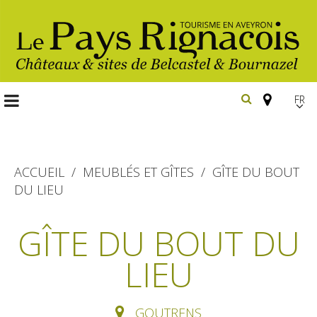
FR
EN
Españ
ACCUEIL
MEUBLÉS ET GÎTES
GÎTE DU BOUT
DU LIEU
Les
incontournables
GÎTE DU BOUT DU
Randonnée
LIEU
Belcastel, village et château
pédestre
Bournazel, village et château
Gîtes et locations
En vélo, à vtt
GOUTRENS