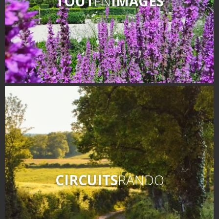
TOUT
EN
IMAGES
CIRCUITS
RANDO