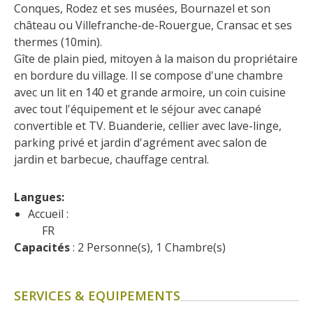
Flâner à moins de
Conques, Rodez et ses musées, Bournazel et son 
cent kilomètres
château ou Villefranche-de-Rouergue, Cransac et ses 
thermes (10min).
Gîte de plain pied, mitoyen à la maison du propriétaire 
Les Plus Beaux Villages de
en bordure du village. Il se compose d'une chambre 
France
avec un lit en 140 et grande armoire, un coin cuisine 
Les villages de caractère
avec tout l'équipement et le séjour avec canapé 
Le Pays des Bastides du
convertible et TV. Buanderie, cellier avec lave-linge, 
Rouergue
parking privé et jardin d'agrément avec salon de 
Les Villes et Pays d'art et
jardin et barbecue, chauffage central.
d'histoire
De la vallée du Lot au pays
Langues: 
Decazeville-Aubin
Accueil :
Patrimoine mondial de
FR
l'UNESCO
Capacités
 : 2 Personne(s), 1 Chambre(s)
SERVICES & EQUIPEMENTS