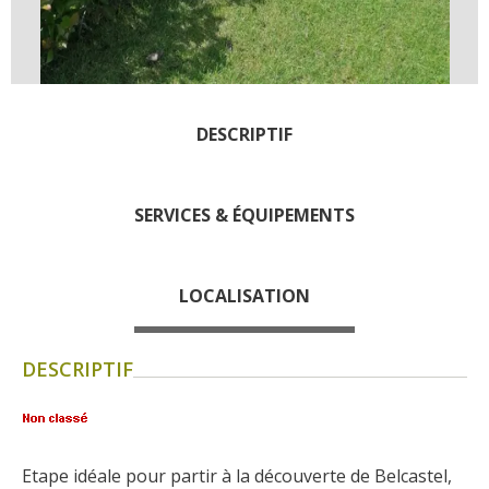
Les visites accompagnées
L'espace Georges Rouquier
à Goutrens
Nos Campagnes Autrefois à
Goutrens
DESCRIPTIF
Le musée de la forge à
Belcastel
SERVICES & ÉQUIPEMENTS
Artistes et artisans d'art
La gastronomie
locale
LOCALISATION
La chataîgne
DESCRIPTIF
Les vignes
Les marchés et foires
Nos producteurs
Recettes et produits locaux
Etape idéale pour partir à la découverte de Belcastel, 