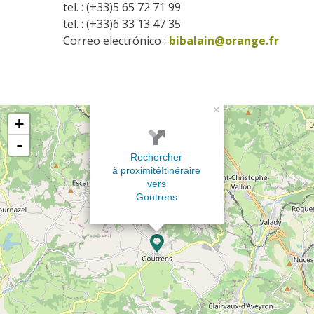
tel. : (+33)5 65 72 71 99
tel. : (+33)6 33 13 47 35
Correo electrónico :
bibalain@orange.fr
×
+
-
Rechercher
à proximité
Itinéraire
vers
Goutrens