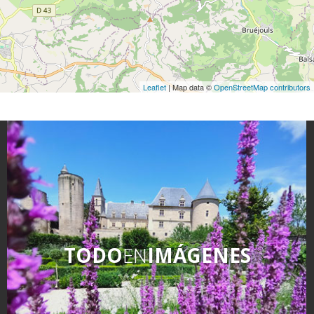
Leaflet
| Map data ©
OpenStreetMap contributors
TODO
EN
IMÁGENES