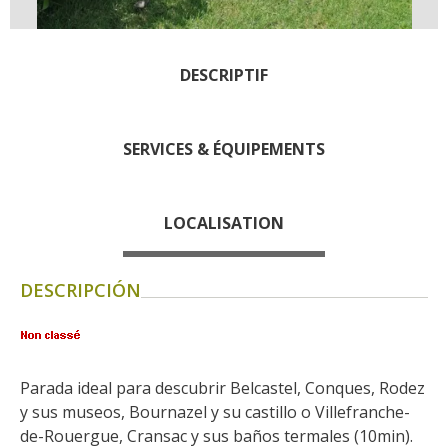
Rouquier en Goutrens
« Nuestros campos antes »
La Palairie en Goutrens
DESCRIPTIF
El museo de la fragua
un ojo en el pasado
SERVICES & ÉQUIPEMENTS
artistas y artesanos
La gastronomía
local
LOCALISATION
La castaña
DESCRIPCIÓN
Las vinas
Las ferias y mercados
Descubrimiento del terruño
Recetas y productos locales
Parada ideal para descubrir Belcastel, Conques, Rodez 
Pasear en menos
y sus museos, Bournazel y su castillo o Villefranche-
de cien
de-Rouergue, Cransac y sus baños termales (10min).