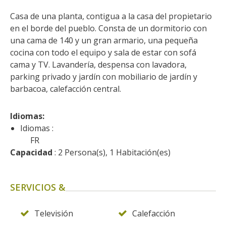
kilómetros
Casa de una planta, contigua a la casa del propietario 
en el borde del pueblo. Consta de un dormitorio con 
Los más bonitos pueblos en
una cama de 140 y un gran armario, una pequeña 
Francia
cocina con todo el equipo y sala de estar con sofá 
Otras hermosas aldeas
cama y TV. Lavandería, despensa con lavadora, 
El Pays des Bastides du
parking privado y jardín con mobiliario de jardín y 
Rouergue
barbacoa, calefacción central.
Las ciudades y países de
arte y historia
Idiomas: 
De la valle del Lot al País
Idiomas :
Decazeville – Aubin
FR
Capacidad
 : 2 Persona(s), 1 Habitación(es)
Patrimonio mundial de la
UNESCO
SERVICIOS &
Televisión
Calefacción