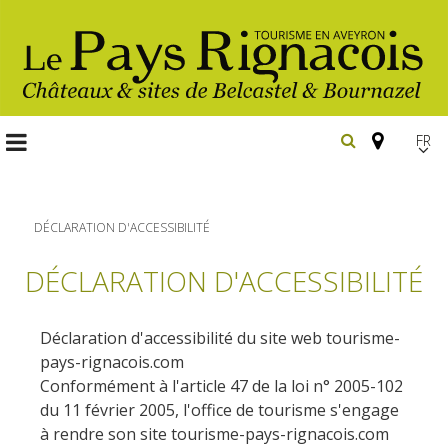
FR
EN
Españ
DÉCLARATION D'ACCESSIBILITÉ
DÉCLARATION D'ACCESSIBILITÉ
Les
incontournables
Déclaration d'accessibilité du site web tourisme-
Randonnée
pays-rignacois.com
Belcastel, village et château
pédestre
Conformément à l'article 47 de la loi n° 2005-102
Bournazel, village et château
du 11 février 2005, l'office de tourisme s'engage
Gîtes et locations
En vélo, à vtt
à rendre son site tourisme-pays-rignacois.com