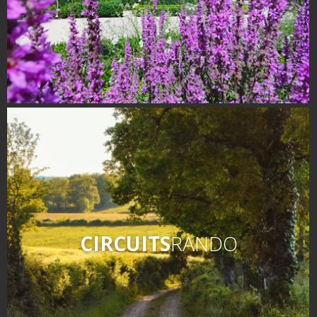
CIRCUITS
RANDO