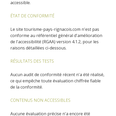
Les sites naturels
Hôtels et
accessible.
Restaurants
A cheval
résidences de
Le sentier ethno-botanique
tourisme
ÉTAT DE CONFORMITÉ
La chataîgne
Loisirs d'eau
en Ségala "Al travers"
La zone humide de Maymac
Chambres
Les vignes
Le site tourisme-pays-rignacois.com n'est pas
Activités
Les points de vues
d'hôtes
conforme au référentiel général d'amélioration
sportives
Les marchés et
Patrimoine &
de l'accessibilité (RGAA) version 4.1.2, pour les
Campings
foires
raisons détaillées ci-dessous.
curiosités
Aventure et jeux
Hébergements
Recettes et
RÉSULTATS DES TESTS
Le château et jardin de
insolites
produits locaux
Bournazel
Aucun audit de conformité récent n'a été réalisé,
Le château de Belcastel
Camping car
Découverte du
ce qui empêche toute évaluation chiffrée fiable
La crypte d'Auzits
terroir
de la conformité.
Le petit patrimoine
Visites & musées
CONTENUS NON ACCESSIBLES
Aucune évaluation précise n'a encore été
Un Oeil sur le Passé à Rignac