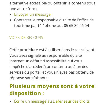
Flâner à moins de
alternative accessible ou obtenir le contenu sous
cent kilomètres
une autre forme.
Envoyer un message
Contacter le responsable du site de l'office de
Les Plus Beaux Villages de
tourisme par téléphone au : 05 65 80 26 04
France
Les villages de caractère
VOIES DE RECOURS
Le Pays des Bastides du
Rouergue
Cette procédure est à utiliser dans le cas suivant.
Les Villes et Pays d'art et
Vous avez signalé au responsable du site
d'histoire
internet un défaut d'accessibilité qui vous
De la vallée du Lot au pays
empêche d'accéder à un contenu ou à un des
Decazeville-Aubin
services du portail et vous n'avez pas obtenu de
Patrimoine mondial de
réponse satisfaisante.
l'UNESCO
Plusieurs moyens sont à votre
disposition :
Écrire un message au Défenseur des droits