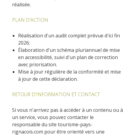
réalisée.
Les visites accompagnées
L'espace Georges Rouquier
PLAN D'ACTION
à Goutrens
Nos Campagnes Autrefois à
Réalisation d'un audit complet prévue d'ici fin
Goutrens
2026;
Le musée de la forge à
Élaboration d'un schéma pluriannuel de mise
Belcastel
en accessibilité, suivi d'un plan de correction
Artistes et artisans d'art
avec priorisation.
La gastronomie
Mise à jour régulière de la conformité et mise
locale
à jour de cette déclaration.
RETOUR D'INFORMATION ET CONTACT
La chataîgne
Les vignes
Si vous n'arrivez pas à accéder à un contenu ou à
Les marchés et foires
un service, vous pouvez contacter le
Nos producteurs
responsable du site tourisme-pays-
Recettes et produits locaux
rignacois.com pour être orienté vers une