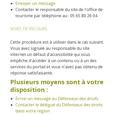
kilómetros
Envoyer un message
Contacter le responsable du site de l'office de
tourisme par téléphone au : 05 65 80 26 04
Los más bonitos pueblos en
Francia
VOIES DE RECOURS
Otras hermosas aldeas
El Pays des Bastides du
Cette procédure est à utiliser dans le cas suivant.
Rouergue
Vous avez signalé au responsable du site
Las ciudades y países de
internet un défaut d'accessibilité qui vous
arte y historia
empêche d'accéder à un contenu ou à un des
De la valle del Lot al País
services du portail et vous n'avez pas obtenu de
Decazeville – Aubin
réponse satisfaisante.
Patrimonio mundial de la
Plusieurs moyens sont à votre
UNESCO
disposition :
Écrire un message au Défenseur des droits
Contacter le délégué du Défenseur des droits
dans votre région