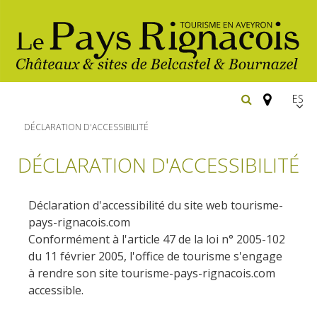
Españ
FR
DÉCLARATION D'ACCESSIBILITÉ
EN
DÉCLARATION D'ACCESSIBILITÉ
Los
imprescindibles
Déclaration d'accessibilité du site web tourisme-
Senderismo
pays-rignacois.com
Belcastel: pueblo y castillo
Conformément à l'article 47 de la loi n° 2005-102
Cicloturismo
Bournazel: pueblo y castillo
du 11 février 2005, l'office de tourisme s'engage
Hoteles y centros
à rendre son site tourisme-pays-rignacois.com
de vacaciones
Los parajes
Equitación
accessible.
naturales
Restaurantes
Casas de