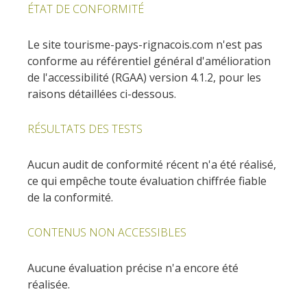
Actividades
huéspedes
ÉTAT DE CONFORMITÉ
La castaña
náuticas, baño
El sendero etno-botanico en
Ségala "Al travers"
Casas rurales y
Las vinas
Le site tourisme-pays-rignacois.com n'est pas
Actividades
La zona húmeda de
de alquiler
conforme au référentiel général d'amélioration
deportivas
Maymac
Las ferias y
de l'accessibilité (RGAA) version 4.1.2, pour les
Vistas
Campings
mercados
raisons détaillées ci-dessous.
Patrimonio y
Alojamientos
Descubrimiento
RÉSULTATS DES TESTS
lugares de interes
insólitos
del terruño
Aucun audit de conformité récent n'a été réalisé,
El castillo y jardín de
Camping-car
Recetas y
ce qui empêche toute évaluation chiffrée fiable
Bournazel
productos locales
de la conformité.
El castillo de Belcastel
La cripta de Auzits en verano
CONTENUS NON ACCESSIBLES
Visitas y Museos
Aucune évaluation précise n'a encore été
réalisée.
Las visitas guiadas
El museo de Georges