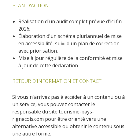
PLAN D'ACTION
Rouquier en Goutrens
« Nuestros campos antes »
Réalisation d'un audit complet prévue d'ici fin
La Palairie en Goutrens
2026;
El museo de la fragua
Élaboration d'un schéma pluriannuel de mise
un ojo en el pasado
en accessibilité, suivi d'un plan de correction
artistas y artesanos
avec priorisation.
La gastronomía
Mise à jour régulière de la conformité et mise
local
à jour de cette déclaration.
RETOUR D'INFORMATION ET CONTACT
La castaña
Las vinas
Si vous n'arrivez pas à accéder à un contenu ou à
Las ferias y mercados
un service, vous pouvez contacter le
Descubrimiento del terruño
responsable du site tourisme-pays-
Recetas y productos locales
rignacois.com pour être orienté vers une
Pasear en menos
alternative accessible ou obtenir le contenu sous
de cien
une autre forme.