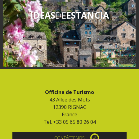
IDEAS
DE
ESTANCIA
Officina de Turismo
43 Allée des Mots
12390 RIGNAC
France
Tel. +33 05 65 80 26 04
CONTÁCTENOS