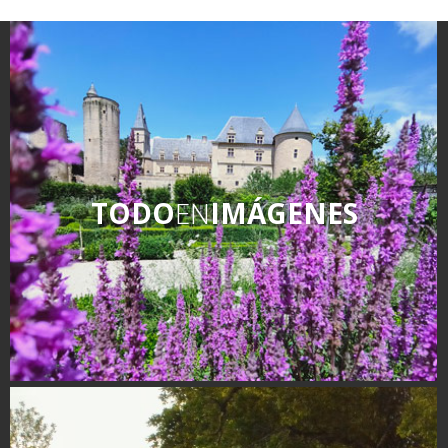
kilómetros
Los más bonitos pueblos en
Francia
Otras hermosas aldeas
El Pays des Bastides du
Rouergue
Las ciudades y países de
TODO
EN
IMÁGENES
arte y historia
De la valle del Lot al País
Decazeville – Aubin
Patrimonio mundial de la
UNESCO