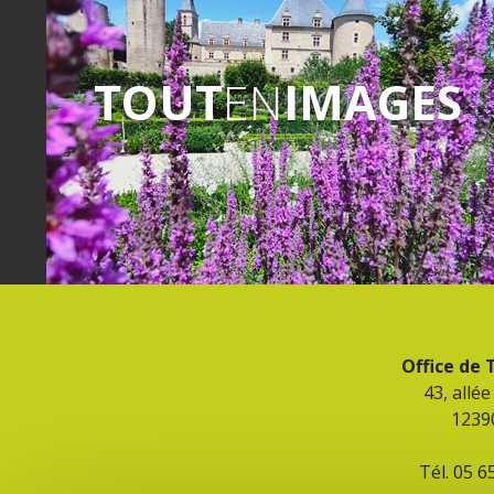
TOUT
EN
IMAGES
Office de
43, allé
1239
Tél. 05 6