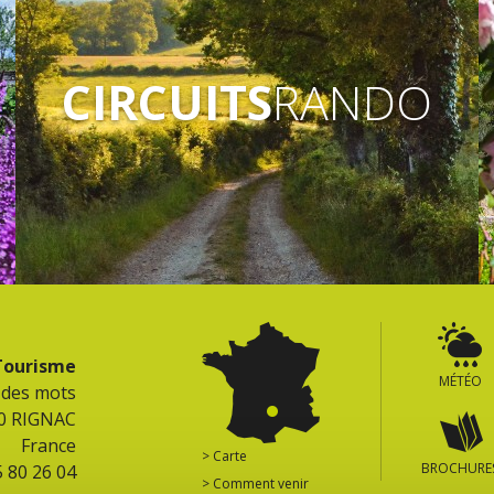
CIRCUITS
RANDO
 Tourisme
MÉTÉO
e des mots
0 RIGNAC
France
> Carte
BROCHURE
5 80 26 04
> Comment venir