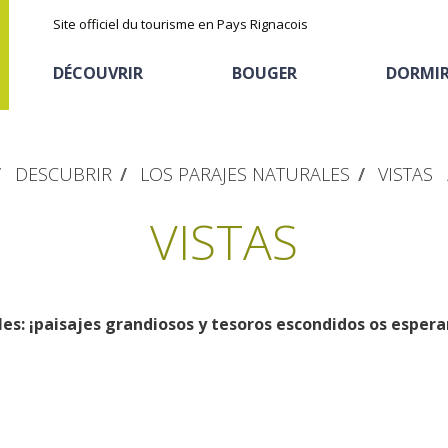
Site officiel du tourisme en Pays Rignacois
DÉCOUVRIR
BOUGER
DORMI
DESCUBRIR
LOS PARAJES NATURALES
VISTAS
VISTAS
es: ¡paisajes grandiosos y tesoros escondidos os espera
Les sites naturels
En vélo, à vtt
Hôtels et résidences
La chataîgne
de tourisme
Le sentier ethno-botanique en
Recettes et produits
Ségala "Al travers"
Activités sportives
Hébergements
locaux
La zone humide de Maymac