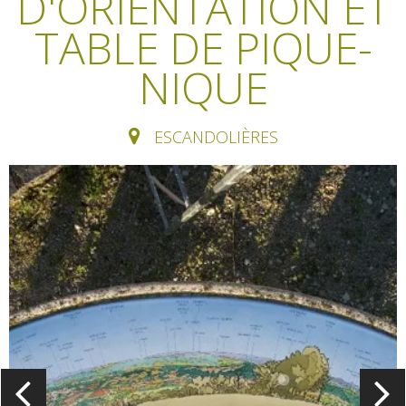
D'ORIENTATION ET
Les sites naturels
Hôtels et
Restaurants
A cheval
TABLE DE PIQUE-
résidences de
Le sentier ethno-botanique
tourisme
La chataîgne
Loisirs d'eau
en Ségala "Al travers"
NIQUE
La zone humide de Maymac
Chambres
Les vignes
Activités
Les points de vues
d'hôtes
sportives
ESCANDOLIÈRES
Les marchés et
Patrimoine &
Campings
foires
curiosités
Aventure et jeux
Hébergements
Recettes et
Le château et jardin de
insolites
produits locaux
Bournazel
Le château de Belcastel
Camping car
Découverte du
La crypte d'Auzits
terroir
Le petit patrimoine
Visites & musées
Un Oeil sur le Passé à Rignac