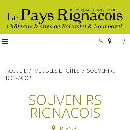
FR
EN
Españ
ACCUEIL
MEUBLÉS ET GÎTES
SOUVENIRS
RIGNACOIS
Les
incontournables
SOUVENIRS
Randonnée
RIGNACOIS
Belcastel, village et château
pédestre
Bournazel, village et château
Gîtes et locations
En vélo, à vtt
RIGNAC