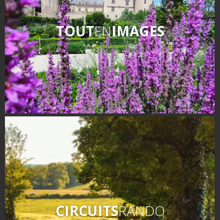
TOUT
EN
IMAGES
CIRCUITS
RANDO