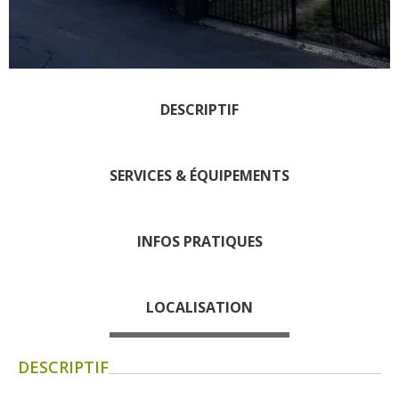
Les visites accompagnées
L'espace Georges Rouquier
à Goutrens
Nos Campagnes Autrefois à
Goutrens
DESCRIPTIF
Le musée de la forge à
Belcastel
SERVICES & ÉQUIPEMENTS
Artistes et artisans d'art
La gastronomie
locale
INFOS PRATIQUES
La chataîgne
Les vignes
LOCALISATION
Les marchés et foires
Nos producteurs
DESCRIPTIF
Recettes et produits locaux