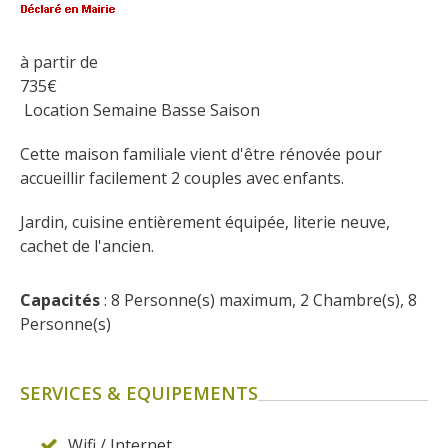
Flâner à moins de
cent kilomètres
à partir de
735
€
Les Plus Beaux Villages de
 Location Semaine Basse Saison
France
Les villages de caractère
Cette maison familiale vient d'être rénovée pour 
Le Pays des Bastides du
accueillir facilement 2 couples avec enfants.
Rouergue
Jardin, cuisine entièrement équipée, literie neuve, 
Les Villes et Pays d'art et
cachet de l'ancien.
d'histoire
De la vallée du Lot au pays
Capacités
Decazeville-Aubin
 : 8 Personne(s) maximum, 2 Chambre(s), 8 
Personne(s)
Patrimoine mondial de
l'UNESCO
SERVICES & EQUIPEMENTS
Wifi / Internet