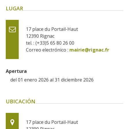
kilómetros
LUGAR
Los más bonitos pueblos en
Francia
17 place du Portail-Haut
Otras hermosas aldeas
12390
Rignac
El Pays des Bastides du
tel. : (+33)5 65 80 26 00
Correo electrónico :
mairie@rignac.fr
Rouergue
Las ciudades y países de
arte y historia
Apertura
De la valle del Lot al País
del 01 enero 2026 al 31 diciembre 2026
Decazeville – Aubin
Patrimonio mundial de la
UNESCO
UBICACIÓN
17 place du Portail-Haut
12390
Rignac