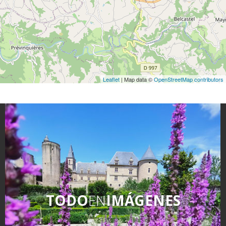
Leaflet
| Map data ©
OpenStreetMap contributors
TODO
EN
IMÁGENES