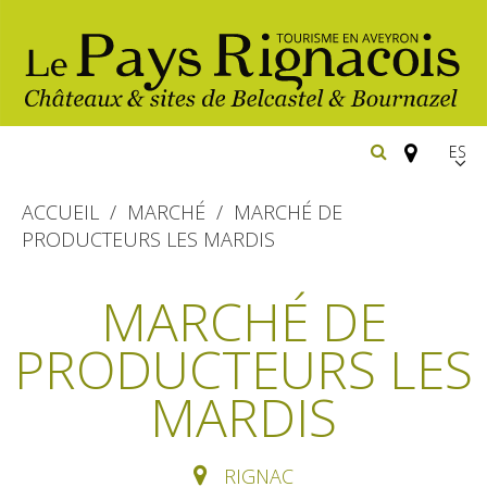
Españ
FR
ACCUEIL
MARCHÉ
MARCHÉ DE
EN
PRODUCTEURS LES MARDIS
Los
imprescindibles
MARCHÉ DE
Senderismo
PRODUCTEURS LES
Belcastel: pueblo y castillo
Cicloturismo
Bournazel: pueblo y castillo
MARDIS
Hoteles y centros
de vacaciones
Los parajes
Equitación
naturales
Restaurantes
Casas de
RIGNAC