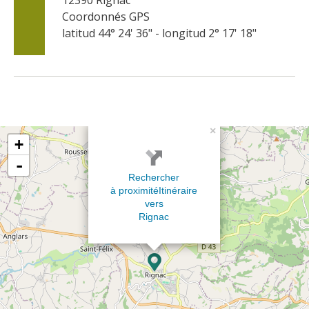
Coordonnés GPS
latitud 44° 24' 36" - longitud 2° 17' 18"
×
+
-
Rechercher
à proximité
Itinéraire
vers
Rignac