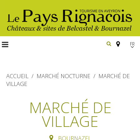
FR
EN
Españ
ACCUEIL
MARCHÉ NOCTURNE
MARCHÉ DE
VILLAGE
Les
incontournables
MARCHÉ DE
Randonnée
VILLAGE
Belcastel, village et château
pédestre
Bournazel, village et château
Gîtes et locations
En vélo, à vtt
BOURNAZEL