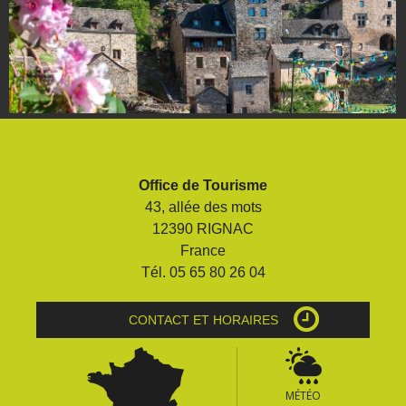
Office de Tourisme
43, allée des mots
12390 RIGNAC
France
Tél. 05 65 80 26 04
CONTACT ET HORAIRES
MÉTÉO