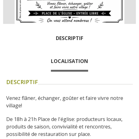
Les visites accompagnées
L'espace Georges Rouquier
à Goutrens
Nos Campagnes Autrefois à
Goutrens
DESCRIPTIF
Le musée de la forge à
Belcastel
LOCALISATION
Artistes et artisans d'art
La gastronomie
locale
DESCRIPTIF
Venez flâner, échanger, goûter et faire vivre notre 
La chataîgne
village!
Les vignes
Les marchés et foires
De 18h à 21h Place de l'église: producteurs locaux, 
Nos producteurs
produits de saison, convivialité et rencontres, 
Recettes et produits locaux
possibilité de restauration sur place.