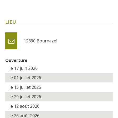
Flâner à moins de
cent kilomètres
LIEU
Les Plus Beaux Villages de
France
Les villages de caractère
12390
Bournazel
Le Pays des Bastides du
Rouergue
Les Villes et Pays d'art et
Ouverture
d'histoire
le 17 juin 2026
De la vallée du Lot au pays
le 01 juillet 2026
Decazeville-Aubin
Patrimoine mondial de
le 15 juillet 2026
l'UNESCO
le 29 juillet 2026
le 12 août 2026
le 26 août 2026