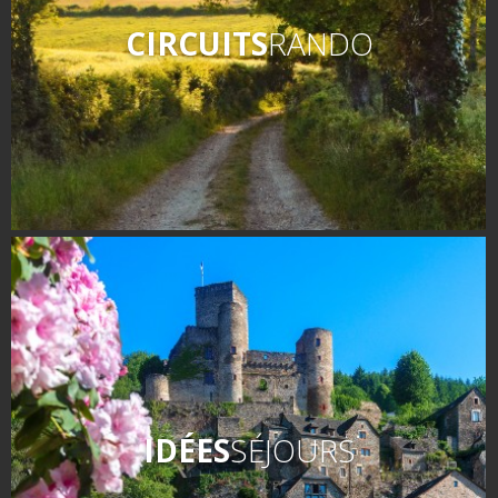
CIRCUITS
RANDO
IDÉES
SÉJOURS