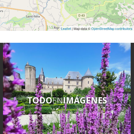
Leaflet
| Map data ©
OpenStreetMap contributors
TODO
EN
IMÁGENES