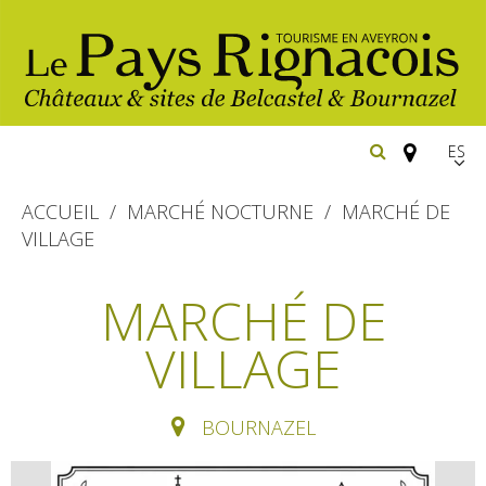
Españ
FR
ACCUEIL
MARCHÉ NOCTURNE
MARCHÉ DE
EN
VILLAGE
Los
imprescindibles
MARCHÉ DE
Senderismo
VILLAGE
Belcastel: pueblo y castillo
Cicloturismo
Bournazel: pueblo y castillo
Hoteles y centros
de vacaciones
Los parajes
BOURNAZEL
Equitación
naturales
Restaurantes
Casas de