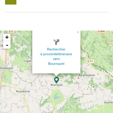
×
+
-
Rechercher
à proximité
Itinéraire
vers
Bournazel