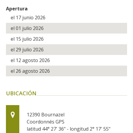
kilómetros
Apertura
el 17 junio 2026
Los más bonitos pueblos en
el 01 julio 2026
Francia
Otras hermosas aldeas
el 15 julio 2026
El Pays des Bastides du
el 29 julio 2026
Rouergue
Las ciudades y países de
el 12 agosto 2026
arte y historia
el 26 agosto 2026
De la valle del Lot al País
Decazeville – Aubin
Patrimonio mundial de la
UBICACIÓN
UNESCO
12390
Bournazel
Coordonnés GPS
latitud 44° 27' 36" - longitud 2° 17' 55"