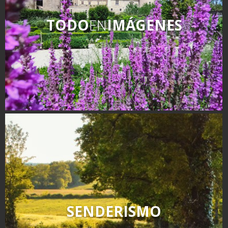
TODO
EN
IMÁGENES
SENDERISMO