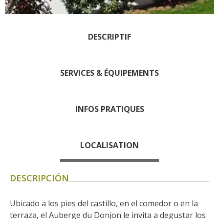
Rouquier en Goutrens
« Nuestros campos antes »
La Palairie en Goutrens
DESCRIPTIF
El museo de la fragua
un ojo en el pasado
SERVICES & ÉQUIPEMENTS
artistas y artesanos
La gastronomía
local
INFOS PRATIQUES
La castaña
Las vinas
LOCALISATION
Las ferias y mercados
Descubrimiento del terruño
DESCRIPCIÓN
Recetas y productos locales
Pasear en menos
Ubicado a los pies del castillo, en el comedor o en la 
de cien
terraza, el Auberge du Donjon le invita a degustar los 