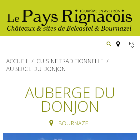
Españ
FR
ACCUEIL
CUISINE TRADITIONNELLE
EN
AUBERGE DU DONJON
Los
imprescindibles
AUBERGE DU
Senderismo
DONJON
Belcastel: pueblo y castillo
Cicloturismo
Bournazel: pueblo y castillo
Hoteles y centros
de vacaciones
Los parajes
BOURNAZEL
Equitación
naturales
Restaurantes
Casas de