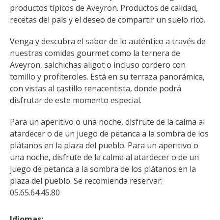
kilómetros
productos típicos de Aveyron. Productos de calidad, 
recetas del país y el deseo de compartir un suelo rico.
Los más bonitos pueblos en
Venga y descubra el sabor de lo auténtico a través de 
Francia
nuestras comidas gourmet como la ternera de 
Otras hermosas aldeas
Aveyron, salchichas aligot o incluso cordero con 
El Pays des Bastides du
tomillo y profiteroles. Está en su terraza panorámica, 
Rouergue
con vistas al castillo renacentista, donde podrá 
Las ciudades y países de
disfrutar de este momento especial.
arte y historia
Para un aperitivo o una noche, disfrute de la calma al 
De la valle del Lot al País
atardecer o de un juego de petanca a la sombra de los 
Decazeville – Aubin
plátanos en la plaza del pueblo. Para un aperitivo o 
Patrimonio mundial de la
una noche, disfrute de la calma al atardecer o de un 
UNESCO
juego de petanca a la sombra de los plátanos en la 
plaza del pueblo. Se recomienda reservar: 
05.65.64.45.80
Idiomas: 