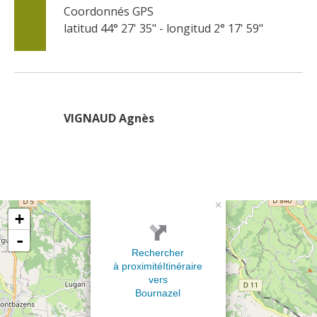
Coordonnés GPS
latitud 44° 27' 35" - longitud 2° 17' 59"
VIGNAUD Agnès
×
+
-
Rechercher
à proximité
Itinéraire
vers
Bournazel