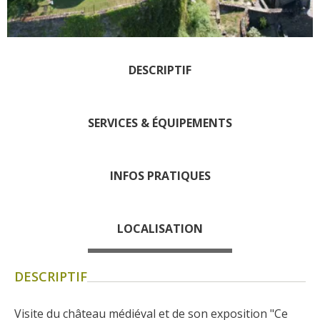
Les visites accompagnées
L'espace Georges Rouquier
à Goutrens
Nos Campagnes Autrefois à
DESCRIPTIF
Goutrens
Le musée de la forge à
SERVICES & ÉQUIPEMENTS
Belcastel
Artistes et artisans d'art
La gastronomie
INFOS PRATIQUES
locale
La chataîgne
LOCALISATION
Les vignes
Les marchés et foires
DESCRIPTIF
Nos producteurs
Recettes et produits locaux
Visite du château médiéval et de son exposition "Ce 