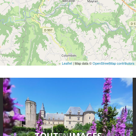
Leaflet
| Map data ©
OpenStreetMap contributors
TOUT
EN
IMAGES