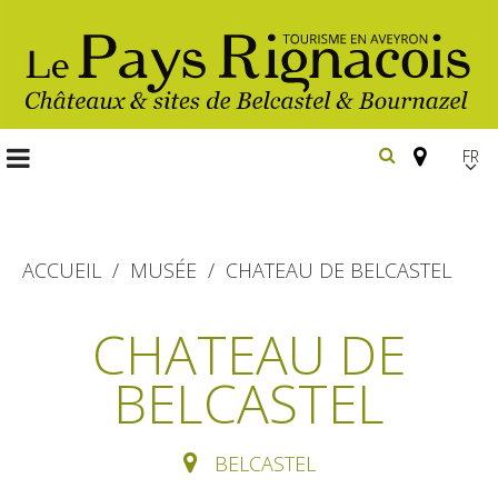
FR
EN
Españ
ACCUEIL
MUSÉE
CHATEAU DE BELCASTEL
Les
CHATEAU DE
incontournables
BELCASTEL
Randonnée
Belcastel, village et château
pédestre
Bournazel, village et château
Gîtes et locations
BELCASTEL
En vélo, à vtt