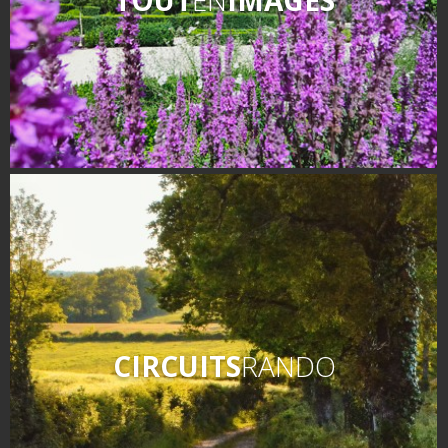
CIRCUITS
RANDO