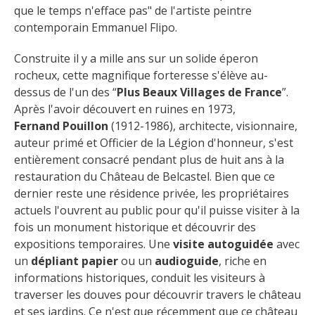
Flâner à moins de
que le temps n'efface pas" de l'artiste peintre 
cent kilomètres
contemporain Emmanuel Flipo.
Construite il y a mille ans sur un solide éperon 
Les Plus Beaux Villages de
rocheux, cette magnifique forteresse s'élève au-
France
dessus de l'un des “
Plus Beaux Villages de France
”. 
Les villages de caractère
Après l'avoir découvert en ruines en 1973, 
Le Pays des Bastides du
Fernand Pouillon
 (1912-1986), architecte, visionnaire, 
Rouergue
auteur primé et Officier de la Légion d'honneur, s'est 
Les Villes et Pays d'art et
entièrement consacré pendant plus de huit ans à la 
d'histoire
restauration du Château de Belcastel. Bien que ce 
De la vallée du Lot au pays
dernier reste une résidence privée, les propriétaires 
actuels l'ouvrent au public pour qu'il puisse visiter à la 
Decazeville-Aubin
fois un monument historique et découvrir des 
Patrimoine mondial de
expositions temporaires. Une 
visite autoguidée
 avec 
l'UNESCO
un 
dépliant papier
 ou un 
audioguide
, riche en 
informations historiques, conduit les visiteurs à 
traverser les douves pour découvrir travers le château 
et ses jardins. Ce n'est que récemment que ce château 