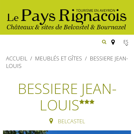
Españ
FR
ACCUEIL
MEUBLÉS ET GÎTES
BESSIERE JEAN-
EN
LOUIS
Los
imprescindibles
BESSIERE JEAN-
Senderismo
LOUIS
Belcastel: pueblo y castillo
Cicloturismo
Bournazel: pueblo y castillo
Hoteles y centros
de vacaciones
Los parajes
Equitación
BELCASTEL
naturales
Restaurantes
Casas de