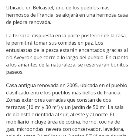
kilómetros
Ubicado en Belcastel, uno de los pueblos más 
hermosos de Francia, se alojará en una hermosa casa 
Los más bonitos pueblos en
de piedra renovada.
Francia
La terraza, dispuesta en la parte posterior de la casa, 
Otras hermosas aldeas
le permitirá tomar sus comidas en paz. Los 
El Pays des Bastides du
entusiastas de la pesca estarán encantados gracias al 
Rouergue
río Aveyron que corre a lo largo del pueblo. En cuanto 
Las ciudades y países de
a los amantes de la naturaleza, se reservarán bonitos 
arte y historia
paseos.
De la valle del Lot al País
Decazeville – Aubin
Casa antigua renovada en 2005, ubicada en el pueblo 
Patrimonio mundial de la
clasificado entre los pueblos más bellos de Francia. 
Zonas exteriores cerradas que constan de dos 
UNESCO
terrazas (10 m² y 30 m²) y un jardín de 50 m². La sala 
de día está orientada al sur, al este y al norte. El 
mobiliario incluye área de cocina, horno, cocina de 
gas, microondas, nevera con conservador, lavadora, 