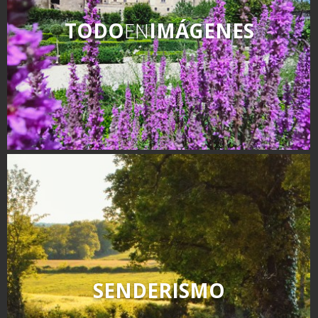
TODO
EN
IMÁGENES
SENDERISMO