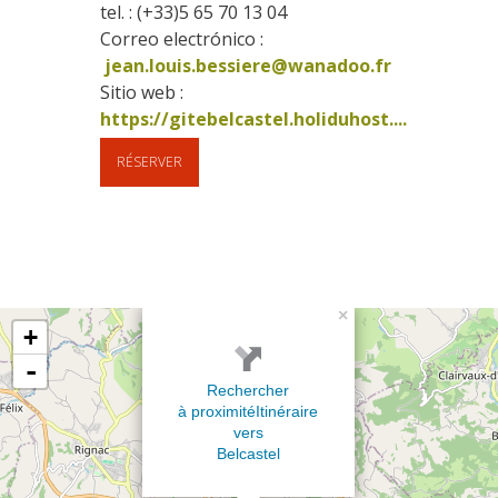
tel. : (+33)5 65 70 13 04
Correo electrónico :
jean.louis.bessiere@wanadoo.fr
Sitio web : 
https://gitebelcastel.holiduhost....
RÉSERVER
×
+
-
Rechercher
à proximité
Itinéraire
vers
Belcastel