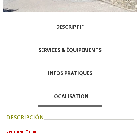
Rouquier en Goutrens
« Nuestros campos antes »
La Palairie en Goutrens
DESCRIPTIF
El museo de la fragua
un ojo en el pasado
artistas y artesanos
SERVICES & ÉQUIPEMENTS
La gastronomía
local
INFOS PRATIQUES
La castaña
Las vinas
LOCALISATION
Las ferias y mercados
Descubrimiento del terruño
DESCRIPCIÓN
Recetas y productos locales
Pasear en menos
de cien