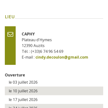
Flâner à moins de
cent kilomètres
LIEU
Les Plus Beaux Villages de
France
CAPHY
Les villages de caractère
Plateau d'Hymes
Le Pays des Bastides du
12390
Auzits
Rouergue
Tél. : (+33)6 74 96 54 69
Les Villes et Pays d'art et
E-mail :
cindy.decoulon@gmail.com
d'histoire
De la vallée du Lot au pays
Decazeville-Aubin
Ouverture
Patrimoine mondial de
le 03 juillet 2026
l'UNESCO
le 10 juillet 2026
le 17 juillet 2026