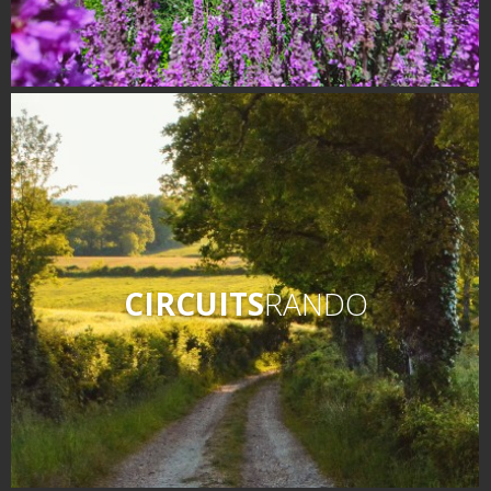
CIRCUITS
RANDO