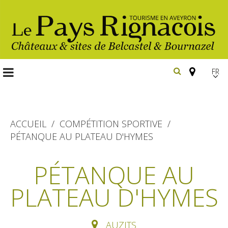
FR
EN
Españ
ACCUEIL
COMPÉTITION SPORTIVE
PÉTANQUE AU PLATEAU D'HYMES
Les
incontournables
PÉTANQUE AU
Randonnée
PLATEAU D'HYMES
Belcastel, village et château
pédestre
Bournazel, village et château
Gîtes et locations
En vélo, à vtt
AUZITS