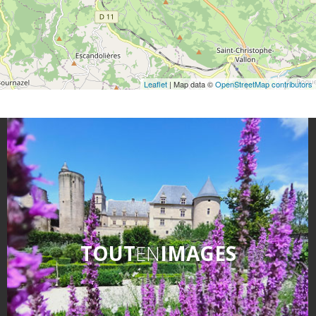
Leaflet
| Map data ©
OpenStreetMap contributors
TOUT
EN
IMAGES